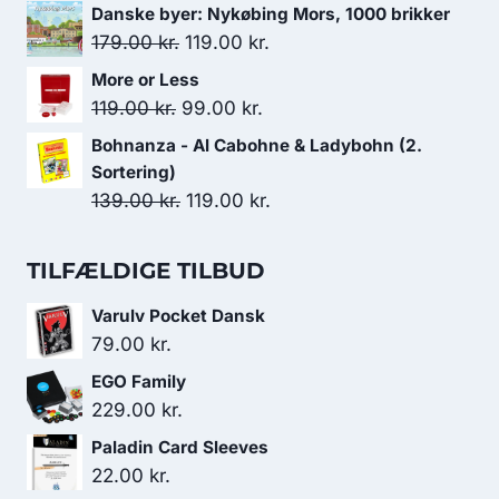
var:
er:
oprindelige
aktuelle
Danske byer: Nykøbing Mors, 1000 brikker
229.00 kr..
199.00 kr..
pris
pris
Den
Den
179.00
kr.
119.00
kr.
var:
er:
oprindelige
aktuelle
More or Less
179.00 kr..
119.00 kr..
pris
pris
Den
Den
119.00
kr.
99.00
kr.
var:
er:
oprindelige
aktuelle
Bohnanza - Al Cabohne & Ladybohn (2.
179.00 kr..
119.00 kr..
pris
pris
Sortering)
var:
er:
Den
Den
139.00
kr.
119.00
kr.
119.00 kr..
99.00 kr..
oprindelige
aktuelle
pris
pris
TILFÆLDIGE TILBUD
var:
er:
Varulv Pocket Dansk
139.00 kr..
119.00 kr..
79.00
kr.
EGO Family
229.00
kr.
Paladin Card Sleeves
22.00
kr.