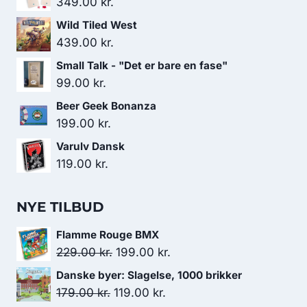
349.00
kr.
Wild Tiled West
439.00
kr.
Small Talk - "Det er bare en fase"
99.00
kr.
Beer Geek Bonanza
199.00
kr.
Varulv Dansk
119.00
kr.
NYE TILBUD
Flamme Rouge BMX
Den
Den
229.00
kr.
199.00
kr.
oprindelige
aktuelle
Danske byer: Slagelse, 1000 brikker
pris
pris
Den
Den
179.00
kr.
119.00
kr.