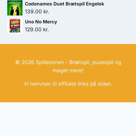
Codenames Duet Brætspil Engelsk
139.00
kr.
Uno No Mercy
129.00
kr.
© 2026 Spillezonen - Brætspil, puslespil og
meget mere!
Vi henviser til affiliate links på siden.
Hjemmesider Til Salg
|
Hjemmeside Udvikling
|
Online
Tilbud
Denne side kan være skabt med AI! Indholdet er