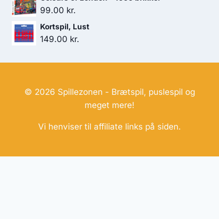
99.00
kr.
Kortspil, Lust
149.00
kr.
© 2026 Spillezonen - Brætspil, puslespil og
meget mere!
Vi henviser til affiliate links på siden.
Hjemmesider Til Salg
|
Hjemmeside Udvikling
|
Online
Tilbud
Denne side kan være skabt med AI! Indholdet er