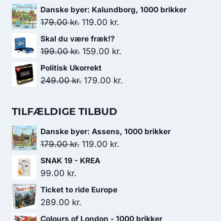
var:
er:
oprindelige
aktuelle
Danske byer: Kalundborg, 1000 brikker
179.00 kr..
119.00 kr..
pris
pris
Den
Den
179.00
kr.
119.00
kr.
var:
er:
oprindelige
aktuelle
Skal du være fræk!?
249.00 kr..
219.00 kr..
pris
pris
Den
Den
199.00
kr.
159.00
kr.
var:
er:
oprindelige
aktuelle
Politisk Ukorrekt
179.00 kr..
119.00 kr..
pris
pris
Den
Den
249.00
kr.
179.00
kr.
var:
er:
oprindelige
aktuelle
199.00 kr..
159.00 kr..
pris
pris
TILFÆLDIGE TILBUD
var:
er:
Danske byer: Assens, 1000 brikker
249.00 kr..
179.00 kr..
Den
Den
179.00
kr.
119.00
kr.
oprindelige
aktuelle
SNAK 19 - KREA
pris
pris
99.00
kr.
var:
er:
Ticket to ride Europe
179.00 kr..
119.00 kr..
289.00
kr.
Colours of London - 1000 brikker