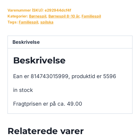
Varenummer (SKU):
e292944dcf4f
Kategorier:
Børnespil
,
Børnespil 8-10 år
,
Familiespil
Tags:
Familiespil
,
spilska
Beskrivelse
Beskrivelse
Ean er 814743015999, produktid er 5596
in stock
Fragtprisen er på ca. 49.00
Relaterede varer