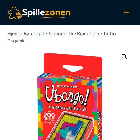
Fortsæt
til
indhold
Hjem
»
Børnespil
»
Ubongo The Brain Game To Go
Engelsk