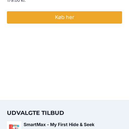
179.00
kr.
Køb her
UDVALGTE TILBUD
SmartMax - My First Hide & Seek