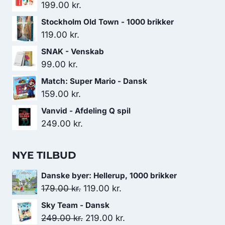
199.00
kr.
Stockholm Old Town - 1000 brikker
119.00
kr.
SNAK - Venskab
99.00
kr.
Match: Super Mario - Dansk
159.00
kr.
Vanvid - Afdeling Q spil
249.00
kr.
NYE TILBUD
Danske byer: Hellerup, 1000 brikker
Den
Den
179.00
kr.
119.00
kr.
oprindelige
aktuelle
Sky Team - Dansk
pris
pris
Den
Den
249.00
kr.
219.00
kr.