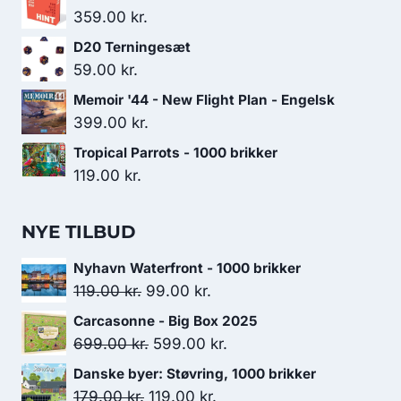
359.00
kr.
D20 Terningesæt
59.00
kr.
Memoir '44 - New Flight Plan - Engelsk
399.00
kr.
Tropical Parrots - 1000 brikker
119.00
kr.
NYE TILBUD
Nyhavn Waterfront - 1000 brikker
Den
Den
119.00
kr.
99.00
kr.
oprindelige
aktuelle
Carcasonne - Big Box 2025
pris
pris
Den
Den
699.00
kr.
599.00
kr.
var:
er:
oprindelige
aktuelle
Danske byer: Støvring, 1000 brikker
119.00 kr..
99.00 kr..
pris
pris
Den
Den
179.00
kr.
119.00
kr.