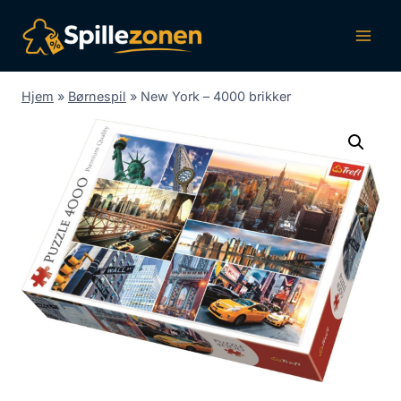
Fortsæt
til
indhold
Hjem
»
Børnespil
»
New York – 4000 brikker