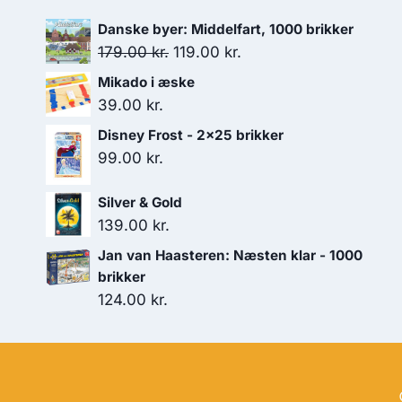
Danske byer: Middelfart, 1000 brikker
Den
Den
179.00
kr.
119.00
kr.
oprindelige
aktuelle
Mikado i æske
pris
pris
39.00
kr.
var:
er:
Disney Frost - 2x25 brikker
179.00 kr..
119.00 kr..
99.00
kr.
Silver & Gold
139.00
kr.
Jan van Haasteren: Næsten klar - 1000
brikker
124.00
kr.