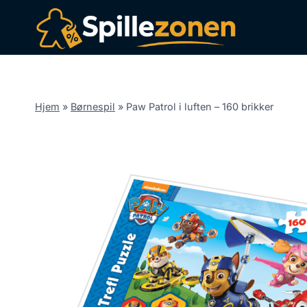
Fortsæt
til
indhold
Hjem
»
Børnespil
»
Paw Patrol i luften – 160 brikker