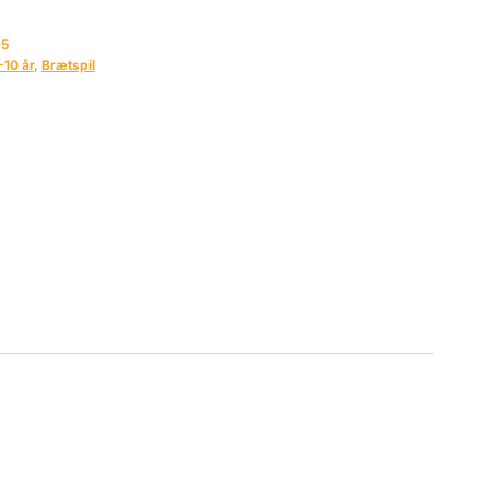
95
-10 år
,
Brætspil