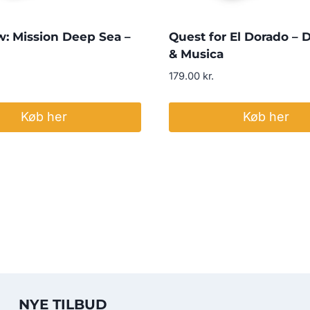
: Mission Deep Sea –
Quest for El Dorado – 
& Musica
179.00
kr.
Køb her
Køb her
NYE TILBUD