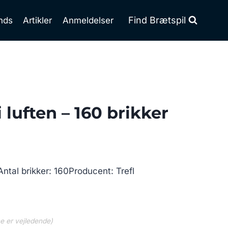
Find Brætspil
nds
Artikler
Anmeldelser
 luften – 160 brikker
Antal brikker: 160Producent: Trefl
ne er vejledende)