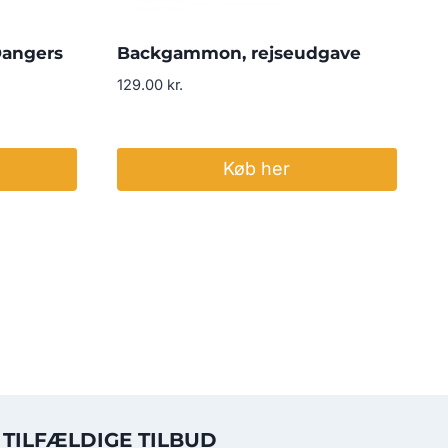
Dangers
Backgammon, rejseudgave
129.00
kr.
Køb her
TILFÆLDIGE TILBUD