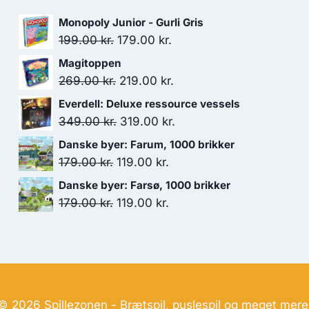
Monopoly Junior - Gurli Gris
Den
Den
199.00
kr.
179.00
kr.
oprindelige
aktuelle
Magitoppen
pris
pris
Den
Den
269.00
kr.
219.00
kr.
var:
er:
oprindelige
aktuelle
Everdell: Deluxe ressource vessels
199.00 kr..
179.00 kr..
pris
pris
Den
Den
349.00
kr.
319.00
kr.
var:
er:
oprindelige
aktuelle
Danske byer: Farum, 1000 brikker
269.00 kr..
219.00 kr..
pris
pris
Den
Den
179.00
kr.
119.00
kr.
var:
er:
oprindelige
aktuelle
Danske byer: Farsø, 1000 brikker
349.00 kr..
319.00 kr..
pris
pris
Den
Den
179.00
kr.
119.00
kr.
var:
er:
oprindelige
aktuelle
179.00 kr..
119.00 kr..
pris
pris
var:
er:
179.00 kr..
119.00 kr..
© 2026 Spillezonen - Brætspil, puslespil og meget mere