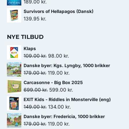
189.00
kr.
Survivors of Hellapagos (Dansk)
139.95
kr.
NYE TILBUD
Klaps
Den
Den
109.00
kr.
98.00
kr.
oprindelige
aktuelle
Danske byer: Kgs. Lyngby, 1000 brikker
pris
pris
Den
Den
179.00
kr.
119.00
kr.
var:
er:
oprindelige
aktuelle
Carcasonne - Big Box 2025
109.00 kr..
98.00 kr..
pris
pris
Den
Den
699.00
kr.
599.00
kr.
var:
er:
oprindelige
aktuelle
EXIT Kids - Riddles in Monsterville (eng)
179.00 kr..
119.00 kr..
pris
pris
Den
Den
149.00
kr.
134.00
kr.
var:
er:
oprindelige
aktuelle
Danske byer: Fredericia, 1000 brikker
699.00 kr..
599.00 kr..
pris
pris
Den
Den
179.00
kr.
119.00
kr.