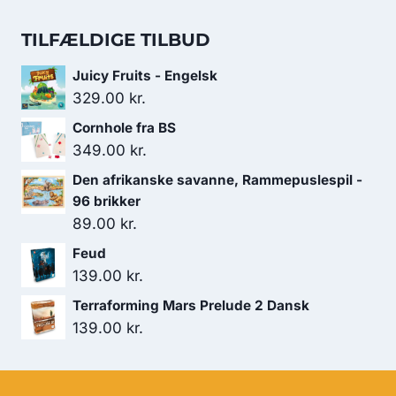
var:
er:
oprindelige
aktuelle
149.00 kr..
134.00 kr..
pris
pris
TILFÆLDIGE TILBUD
var:
er:
Juicy Fruits - Engelsk
179.00 kr..
119.00 kr..
329.00
kr.
Cornhole fra BS
349.00
kr.
Den afrikanske savanne, Rammepuslespil -
96 brikker
89.00
kr.
Feud
139.00
kr.
Terraforming Mars Prelude 2 Dansk
139.00
kr.