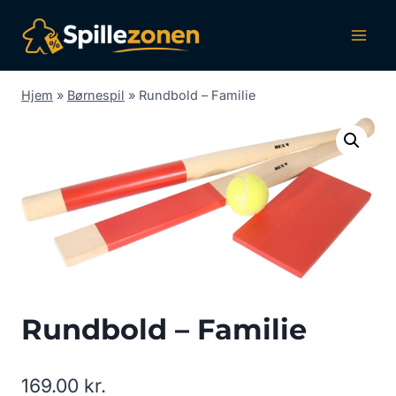
Fortsæt
til
indhold
Hjem
»
Børnespil
»
Rundbold – Familie
Rundbold – Familie
169.00
kr.