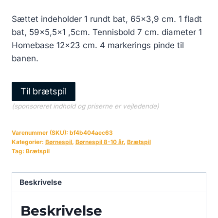
Sættet indeholder 1 rundt bat, 65×3,9 cm. 1 fladt
bat, 59×5,5×1 ,5cm. Tennisbold 7 cm. diameter 1
Homebase 12×23 cm. 4 markerings pinde til
banen.
Til brætspil
(sponsoreret indhold og priserne er vejledende)
Varenummer (SKU):
bf4b404aec63
Kategorier:
Børnespil
,
Børnespil 8-10 år
,
Brætspil
Tag:
Brætspil
Beskrivelse
Beskrivelse