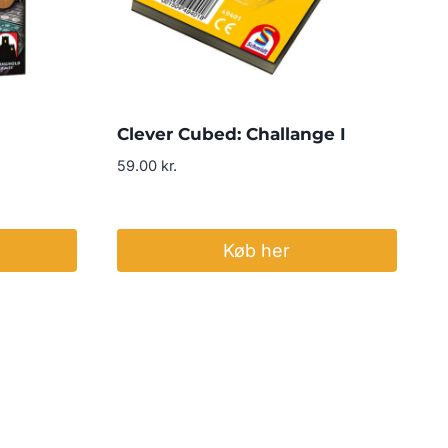
Clever Cubed: Challange I
59.00
kr.
Køb her