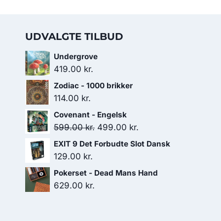
UDVALGTE TILBUD
Undergrove
419.00
kr.
Zodiac - 1000 brikker
114.00
kr.
Covenant - Engelsk
Den
Den
599.00
kr.
499.00
kr.
oprindelige
aktuelle
EXIT 9 Det Forbudte Slot Dansk
pris
pris
129.00
kr.
var:
er:
Pokerset - Dead Mans Hand
599.00 kr..
499.00 kr..
629.00
kr.