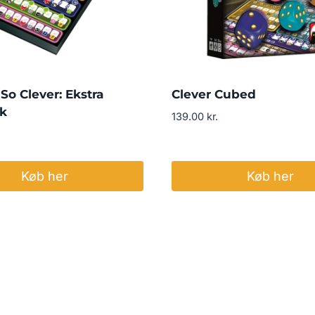
So Clever: Ekstra
Clever Cubed
k
139.00
kr.
Køb her
Køb her