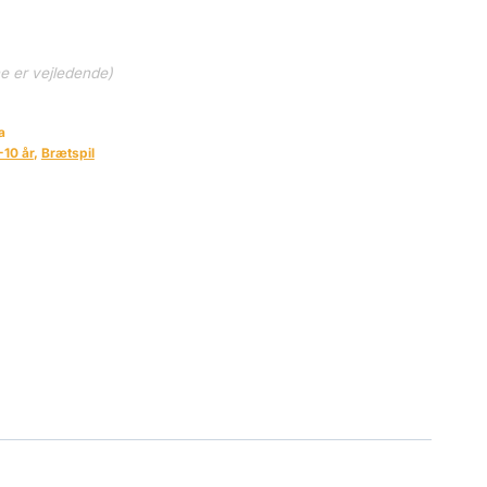
ne er vejledende)
a
-10 år
,
Brætspil