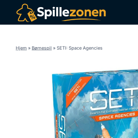
Fortsæt
til
indhold
Hjem
»
Børnespil
»
SETI: Space Agencies