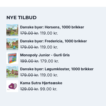
NYE TILBUD
Danske byer: Horsens, 1000 brikker
Den
Den
179.00
kr.
119.00
kr.
oprindelige
aktuelle
Danske byer: Fredericia, 1000 brikker
pris
pris
Den
Den
179.00
kr.
119.00
kr.
var:
er:
oprindelige
aktuelle
Monopoly Junior - Gurli Gris
179.00 kr..
119.00 kr..
pris
pris
Den
Den
199.00
kr.
179.00
kr.
var:
er:
oprindelige
aktuelle
Danske byer: Løgumkloster, 1000 brikker
179.00 kr..
119.00 kr..
pris
pris
Den
Den
179.00
kr.
119.00
kr.
var:
er:
oprindelige
aktuelle
Kama Sutra Hjerteæske
199.00 kr..
179.00 kr..
pris
pris
Den
Den
129.00
kr.
99.00
kr.
var:
er:
oprindelige
aktuelle
179.00 kr..
119.00 kr..
pris
pris