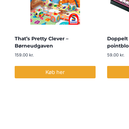
That’s Pretty Clever –
Doppelt 
Børneudgaven
pointblo
159.00
kr.
59.00
kr.
Køb her