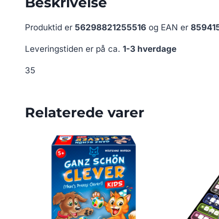
Beskrivelse
Produktid er
56298821255516
og EAN er
85941
Leveringstiden er på ca.
1-3 hverdage
35
Relaterede varer