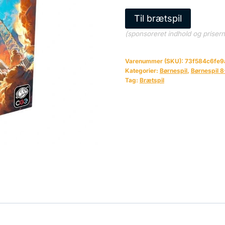
Til brætspil
(sponsoreret indhold og priser
Varenummer (SKU):
73f584c6fe9
Kategorier:
Børnespil
,
Børnespil 8
Tag:
Brætspil