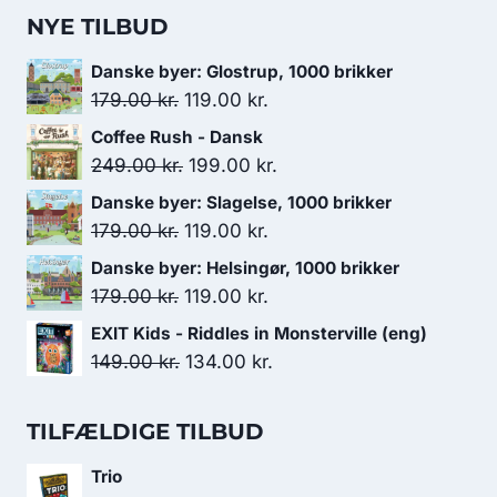
NYE TILBUD
Danske byer: Glostrup, 1000 brikker
Den
Den
179.00
kr.
119.00
kr.
oprindelige
aktuelle
Coffee Rush - Dansk
pris
pris
Den
Den
249.00
kr.
199.00
kr.
var:
er:
oprindelige
aktuelle
Danske byer: Slagelse, 1000 brikker
179.00 kr..
119.00 kr..
pris
pris
Den
Den
179.00
kr.
119.00
kr.
var:
er:
oprindelige
aktuelle
Danske byer: Helsingør, 1000 brikker
249.00 kr..
199.00 kr..
pris
pris
Den
Den
179.00
kr.
119.00
kr.
var:
er:
oprindelige
aktuelle
EXIT Kids - Riddles in Monsterville (eng)
179.00 kr..
119.00 kr..
pris
pris
Den
Den
149.00
kr.
134.00
kr.
var:
er:
oprindelige
aktuelle
179.00 kr..
119.00 kr..
pris
pris
TILFÆLDIGE TILBUD
var:
er:
Trio
149.00 kr..
134.00 kr..