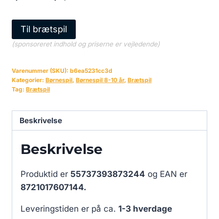
Til brætspil
(sponsoreret indhold og priserne er vejledende)
Varenummer (SKU):
b6ea5231cc3d
Kategorier:
Børnespil
,
Børnespil 8-10 år
,
Brætspil
Tag:
Brætspil
Beskrivelse
Beskrivelse
Produktid er
55737393873244
og EAN er
8721017607144.
Leveringstiden er på ca.
1-3 hverdage