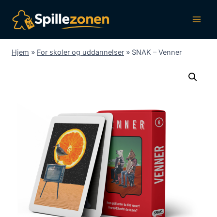
Fortsæt
til
indhold
Hjem
»
For skoler og uddannelser
»
SNAK – Venner