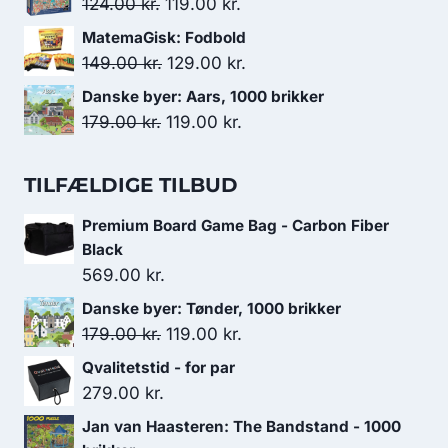
Den
Den
124.00
kr.
119.00
kr.
var:
er:
oprindelige
aktuelle
MatemaGisk: Fodbold
199.00 kr..
179.00 kr..
pris
pris
Den
Den
149.00
kr.
129.00
kr.
var:
er:
oprindelige
aktuelle
Danske byer: Aars, 1000 brikker
124.00 kr..
119.00 kr..
pris
pris
Den
Den
179.00
kr.
119.00
kr.
var:
er:
oprindelige
aktuelle
149.00 kr..
129.00 kr..
pris
pris
TILFÆLDIGE TILBUD
var:
er:
Premium Board Game Bag - Carbon Fiber
179.00 kr..
119.00 kr..
Black
569.00
kr.
Danske byer: Tønder, 1000 brikker
Den
Den
179.00
kr.
119.00
kr.
oprindelige
aktuelle
Qvalitetstid - for par
pris
pris
279.00
kr.
var:
er:
Jan van Haasteren: The Bandstand - 1000
179.00 kr..
119.00 kr..