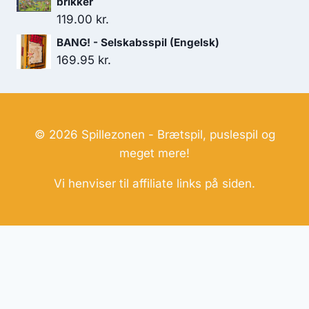
brikker
119.00
kr.
BANG! - Selskabsspil (Engelsk)
169.95
kr.
© 2026 Spillezonen - Brætspil, puslespil og
meget mere!
Vi henviser til affiliate links på siden.
Hjemmesider Til Salg
|
Hjemmeside Udvikling
|
Online
Tilbud
Denne side kan være skabt med AI! Indholdet er