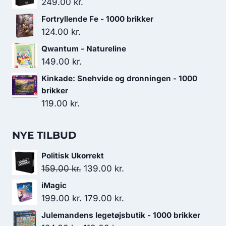
249.00
kr.
Fortryllende Fe - 1000 brikker
124.00
kr.
Qwantum - Natureline
149.00
kr.
Kinkade: Snehvide og dronningen - 1000
brikker
119.00
kr.
NYE TILBUD
Politisk Ukorrekt
Den
Den
159.00
kr.
139.00
kr.
oprindelige
aktuelle
iMagic
pris
pris
Den
Den
199.00
kr.
179.00
kr.
var:
er:
oprindelige
aktuelle
Julemandens legetøjsbutik - 1000 brikker
159.00 kr..
139.00 kr..
pris
pris