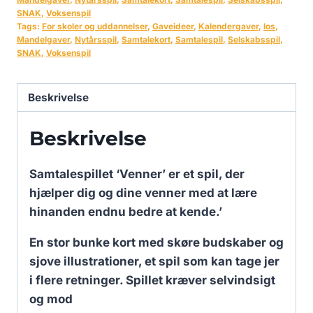
SNAK
,
Voksenspil
Tags:
For skoler og uddannelser
,
Gaveideer
,
Kalendergaver
,
los
,
Mandelgaver
,
Nytårsspil
,
Samtalekort
,
Samtalespil
,
Selskabsspil
,
SNAK
,
Voksenspil
Beskrivelse
Beskrivelse
Samtalespillet ‘Venner’ er et spil, der
hjælper dig og dine venner med at lære
hinanden endnu bedre at kende.’
En stor bunke kort med skøre budskaber og
sjove illustrationer, et spil som kan tage jer
i flere retninger. Spillet kræver selvindsigt
og mod