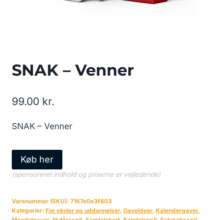
SNAK – Venner
99.00
kr.
SNAK – Venner
Køb her
(sponsoreret indhold og priserne er vejledende)
Varenummer (SKU):
7167e0e3f803
Kategorier:
For skoler og uddannelser
,
Gaveideer
,
Kalendergaver
,
Mandelgaver
,
Nytårsspil
,
Samtalekort
,
Samtalespil
,
Selskabsspil
,