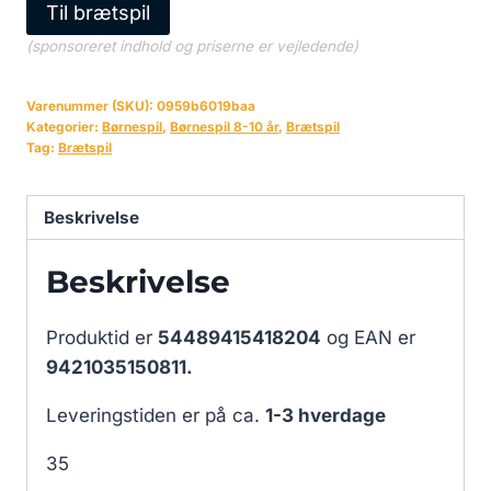
Til brætspil
(sponsoreret indhold og priserne er vejledende)
Varenummer (SKU):
0959b6019baa
Kategorier:
Børnespil
,
Børnespil 8-10 år
,
Brætspil
Tag:
Brætspil
Beskrivelse
Beskrivelse
Produktid er
54489415418204
og EAN er
9421035150811.
Leveringstiden er på ca.
1-3 hverdage
35