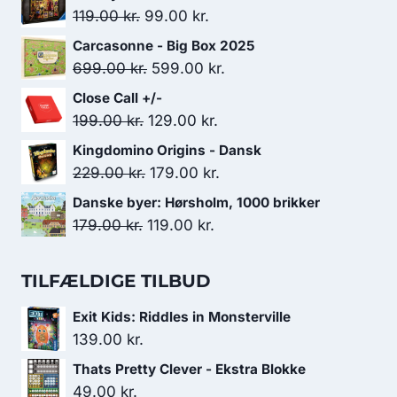
Den
Den
119.00
kr.
99.00
kr.
oprindelige
aktuelle
Carcasonne - Big Box 2025
pris
pris
Den
Den
699.00
kr.
599.00
kr.
var:
er:
oprindelige
aktuelle
Close Call +/-
119.00 kr..
99.00 kr..
pris
pris
Den
Den
199.00
kr.
129.00
kr.
var:
er:
oprindelige
aktuelle
Kingdomino Origins - Dansk
699.00 kr..
599.00 kr..
pris
pris
Den
Den
229.00
kr.
179.00
kr.
var:
er:
oprindelige
aktuelle
Danske byer: Hørsholm, 1000 brikker
199.00 kr..
129.00 kr..
pris
pris
Den
Den
179.00
kr.
119.00
kr.
var:
er:
oprindelige
aktuelle
229.00 kr..
179.00 kr..
pris
pris
TILFÆLDIGE TILBUD
var:
er:
Exit Kids: Riddles in Monsterville
179.00 kr..
119.00 kr..
139.00
kr.
Thats Pretty Clever - Ekstra Blokke
49.00
kr.