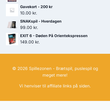
Gavekort - 200 kr
10.00
kr.
SNAKspil - Hverdagen
99.00
kr.
EXIT 6 - Døden På Orientekspressen
149.00
kr.
© 2026 Spillezonen - Brætspil, puslespil og
meget mere!
Vi henviser til affiliate links på siden.
Hjemmesider Til Salg
|
Hjemmeside Udvikling
|
Online