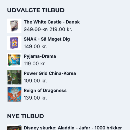
UDVALGTE TILBUD
The White Castle - Dansk
Den
Den
249.00
kr.
219.00
kr.
oprindelige
aktuelle
SNAK - Så Meget Dig
pris
pris
149.00
kr.
var:
er:
Pyjama-Drama
249.00 kr..
219.00 kr..
119.00
kr.
Power Grid China-Korea
109.00
kr.
Reign of Dragoness
139.00
kr.
NYE TILBUD
Disney skurke: Aladdin - Jafar - 1000 brikker