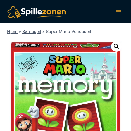
Fortsæt
til
indhold
Hjem
»
Børnespil
»
Super Mario Vendespil