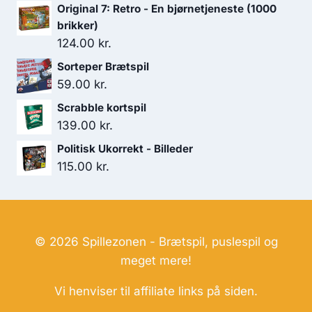
Original 7: Retro - En bjørnetjeneste (1000
brikker)
124.00
kr.
Sorteper Brætspil
59.00
kr.
Scrabble kortspil
139.00
kr.
Politisk Ukorrekt - Billeder
115.00
kr.
© 2026 Spillezonen - Brætspil, puslespil og
meget mere!
Vi henviser til affiliate links på siden.