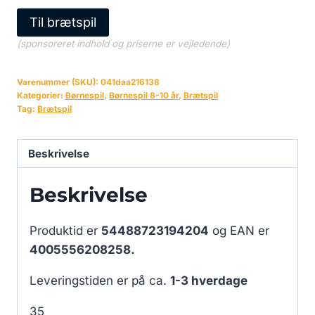
Til brætspil
(sponsoreret indhold og priserne er vejledende)
Varenummer (SKU):
041daa216138
Kategorier:
Børnespil
,
Børnespil 8-10 år
,
Brætspil
Tag:
Brætspil
Beskrivelse
Beskrivelse
Produktid er
54488723194204
og EAN er
4005556208258.
Leveringstiden er på ca.
1-3 hverdage
35