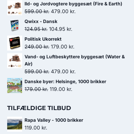
Ild- og Jordvogtere byggesæt (Fire & Earth)
Den
Den
599.00
kr.
479.00
kr.
oprindelige
aktuelle
Qwixx - Dansk
pris
pris
Den
Den
124.95
kr.
104.95
kr.
var:
er:
oprindelige
aktuelle
Politisk Ukorrekt
599.00 kr..
479.00 kr..
pris
pris
Den
Den
249.00
kr.
179.00
kr.
var:
er:
oprindelige
aktuelle
Vand- og Luftbeskyttere byggesæt (Water &
124.95 kr..
104.95 kr..
pris
pris
Air)
var:
er:
Den
Den
599.00
kr.
479.00
kr.
249.00 kr..
179.00 kr..
oprindelige
aktuelle
Danske byer: Helsinge, 1000 brikker
pris
pris
Den
Den
179.00
kr.
119.00
kr.
var:
er:
oprindelige
aktuelle
599.00 kr..
479.00 kr..
pris
pris
TILFÆLDIGE TILBUD
var:
er:
Rapa Valley - 1000 brikker
179.00 kr..
119.00 kr..
119.00
kr.