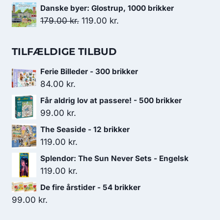
var:
er:
oprindelige
aktuelle
Danske byer: Glostrup, 1000 brikker
119.00 kr..
99.00 kr..
pris
pris
Den
Den
179.00
kr.
119.00
kr.
var:
er:
oprindelige
aktuelle
169.00 kr..
129.00 kr..
pris
pris
TILFÆLDIGE TILBUD
var:
er:
Ferie Billeder - 300 brikker
179.00 kr..
119.00 kr..
84.00
kr.
Får aldrig lov at passere! - 500 brikker
99.00
kr.
The Seaside - 12 brikker
119.00
kr.
Splendor: The Sun Never Sets - Engelsk
119.00
kr.
De fire årstider - 54 brikker
99.00
kr.