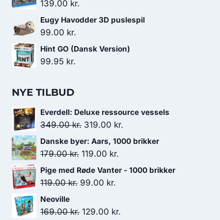
139.00
kr.
Eugy Havodder 3D puslespil
99.00
kr.
Hint GO (Dansk Version)
99.95
kr.
NYE TILBUD
Everdell: Deluxe ressource vessels
Den
Den
349.00
kr.
319.00
kr.
oprindelige
aktuelle
Danske byer: Aars, 1000 brikker
pris
pris
Den
Den
179.00
kr.
119.00
kr.
var:
er:
oprindelige
aktuelle
Pige med Røde Vanter - 1000 brikker
349.00 kr..
319.00 kr..
pris
pris
Den
Den
119.00
kr.
99.00
kr.
var:
er:
oprindelige
aktuelle
Neoville
179.00 kr..
119.00 kr..
pris
pris
Den
Den
169.00
kr.
129.00
kr.