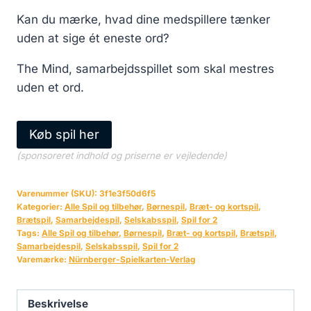
Kan du mærke, hvad dine medspillere tænker
uden at sige ét eneste ord?
The Mind, samarbejdsspillet som skal mestres
uden et ord.
Køb spil her
(sponsoreret indhold og priserne er vejledende)
Varenummer (SKU):
3f1e3f50d6f5
Kategorier:
Alle Spil og tilbehør
,
Børnespil
,
Bræt- og kortspil
,
Brætspil
,
Samarbejdespil
,
Selskabsspil
,
Spil for 2
Tags:
Alle Spil og tilbehør
,
Børnespil
,
Bræt- og kortspil
,
Brætspil
,
Samarbejdespil
,
Selskabsspil
,
Spil for 2
Varemærke:
Nürnberger-Spielkarten-Verlag
Beskrivelse