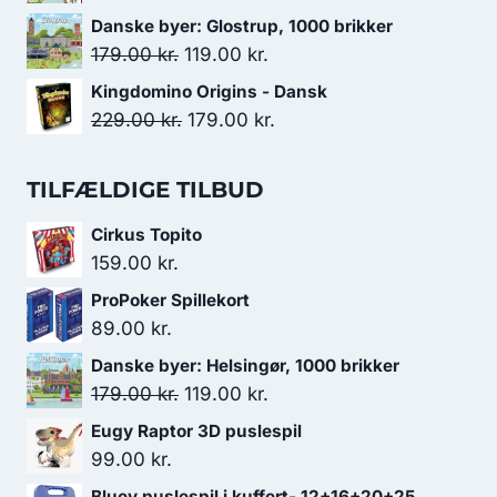
var:
er:
oprindelige
aktuelle
Danske byer: Glostrup, 1000 brikker
199.00 kr..
179.00 kr..
pris
pris
Den
Den
179.00
kr.
119.00
kr.
var:
er:
oprindelige
aktuelle
Kingdomino Origins - Dansk
179.00 kr..
119.00 kr..
pris
pris
Den
Den
229.00
kr.
179.00
kr.
var:
er:
oprindelige
aktuelle
179.00 kr..
119.00 kr..
pris
pris
TILFÆLDIGE TILBUD
var:
er:
Cirkus Topito
229.00 kr..
179.00 kr..
159.00
kr.
ProPoker Spillekort
89.00
kr.
Danske byer: Helsingør, 1000 brikker
Den
Den
179.00
kr.
119.00
kr.
oprindelige
aktuelle
Eugy Raptor 3D puslespil
pris
pris
99.00
kr.
var:
er:
Bluey puslespil i kuffert- 12+16+20+25