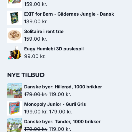
159.00
kr.
EXIT for Børn - Gådernes Jungle - Dansk
139.00
kr.
Solitaire i rent træ
159.00
kr.
Eugy Humlebi 3D puslespil
99.00
kr.
NYE TILBUD
Danske byer: Hillerød, 1000 brikker
Den
Den
179.00
kr.
119.00
kr.
oprindelige
aktuelle
Monopoly Junior - Gurli Gris
pris
pris
Den
Den
199.00
kr.
179.00
kr.
var:
er:
oprindelige
aktuelle
Danske byer: Tønder, 1000 brikker
179.00 kr..
119.00 kr..
pris
pris
Den
Den
179.00
kr.
119.00
kr.