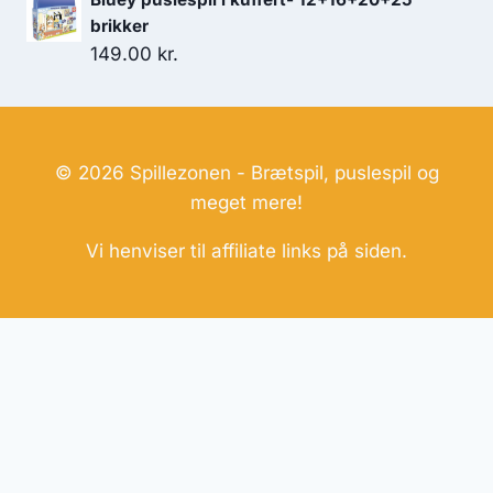
179.00 kr..
119.00 kr..
brikker
149.00
kr.
© 2026 Spillezonen - Brætspil, puslespil og
meget mere!
Vi henviser til affiliate links på siden.
Hjemmesider Til Salg
|
Hjemmeside Udvikling
|
Online
Tilbud
Denne side kan være skabt med AI! Indholdet er
genereret med henblik på at informere og inspirere,
men vi anbefaler altid at dobbelttjekke vigtige