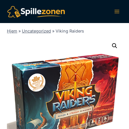
Fortsæt
til
indhold
Hjem
»
Uncategorized
»
Viking Raiders