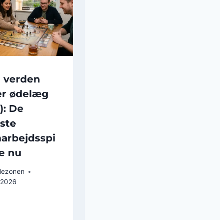
 verden
ler ødelæg
): De
ste
arbejdsspi
ge nu
llezonen
 2026