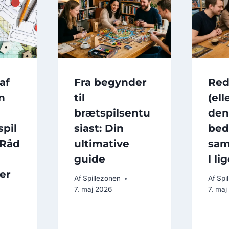
af
Fra begynder
Red
n
til
(el
brætspilsentu
den
pil
siast: Din
bed
Råd
ultimative
sam
guide
l li
er
Af
Spillezonen
Af
Spi
7. maj 2026
7. maj