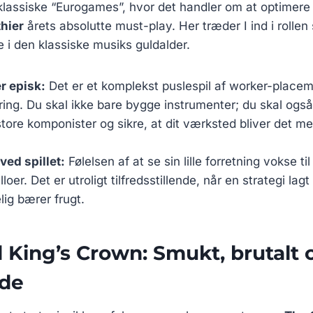
 klassiske “Eurogames”, hvor det handler om at optimere 
hier
årets absolutte must-play. Her træder I ind i rolle
i den klassiske musiks guldalder.
r episk:
Det er et komplekst puslespil af worker-place
ing. Du skal ikke bare bygge instrumenter; du skal også
l store komponister og sikre, at dit værksted bliver det m
ved spillet:
Følelsen af at se sin lille forretning vokse ti
lloer. Det er utroligt tilfredsstillende, når en strategi lagt
lig bærer frugt.
d King’s Crown: Smukt, brutalt 
de