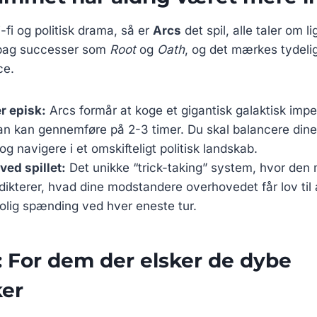
-fi og politisk drama, så er
Arcs
det spil, alle taler om l
 bag successer som
Root
og
Oath
, og det mærkes tydelig
ce.
r episk:
Arcs formår at koge et gigantisk galaktisk impe
an kan gennemføre på 2-3 timer. Du skal balancere dine
og navigere i et omskifteligt politisk landskab.
ved spillet:
Det unikke “trick-taking” system, hvor den 
 dikterer, hvad dine modstandere overhovedet får lov til 
olig spænding ved hver eneste tur.
r: For dem der elsker de dybe
er