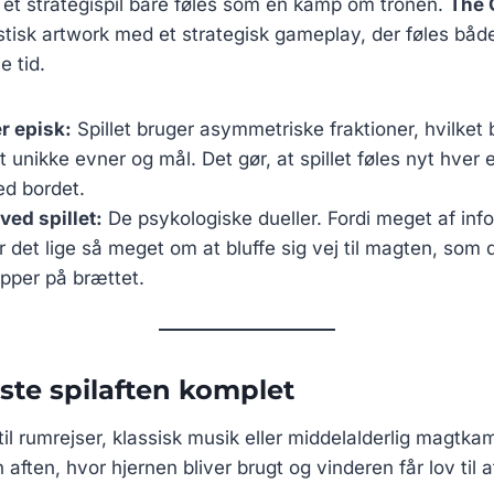
 et strategispil bare føles som en kamp om tronen.
The 
tisk artwork med et strategisk gameplay, der føles både
 tid.
r episk:
Spillet bruger asymmetriske fraktioner, hvilket 
elt unikke evner og mål. Det gør, at spillet føles nyt hver
ved bordet.
ved spillet:
De psykologiske dueller. Fordi meget af inf
er det lige så meget om at bluffe sig vej til magten, som
opper på brættet.
ste spilaften komplet
il rumrejser, klassisk musik eller middelalderlig magtkam
n aften, hvor hjernen bliver brugt og vinderen får lov til at