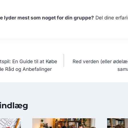
ene lyder mest som noget for din gruppe?
Del dine erfar
avigation
spil: En Guide til at Købe
Red verden (eller ødelæ
e Råd og Anbefalinger
sama
indlæg