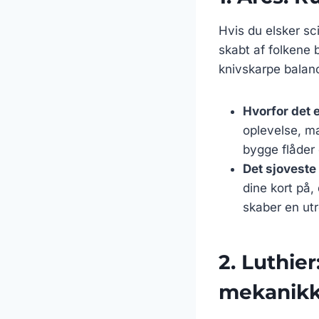
Hvis du elsker sci
skabt af folkene
knivskarpe balan
Hvorfor det e
oplevelse, m
bygge flåder 
Det sjoveste 
dine kort på,
skaber en utr
2. Luthie
mekanikk