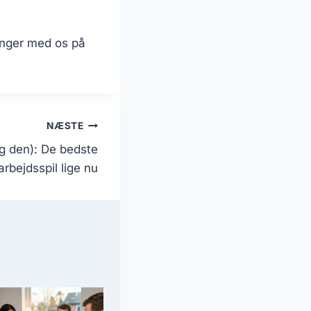
inger med os på
NÆSTE
g den): De bedste
rbejdsspil lige nu