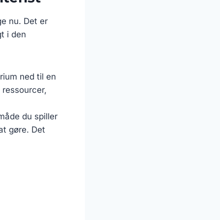
ige nu. Det er
t i den
rium ned til en
 ressourcer,
måde du spiller
at gøre. Det