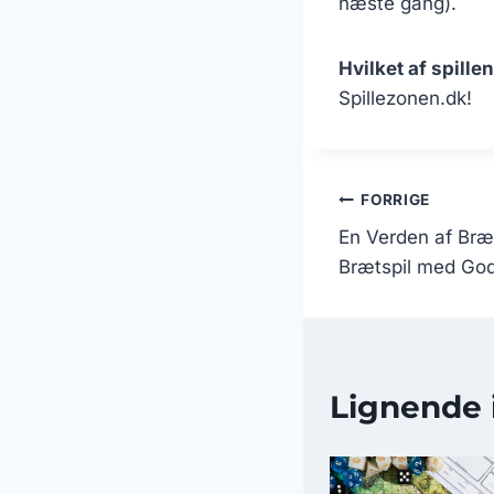
næste gang).
Hvilket af spill
Spillezonen.dk!
Indlægsn
FORRIGE
En Verden af Bræt
Brætspil med God
Lignende 