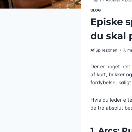
BLOG
Episke s
du skal 
Af
Spillezonen
7. m
Der er noget helt
af kort, brikker 
fordybelse, kølig
Hvis du leder efte
de tre absolut bed
1. Arcs: 