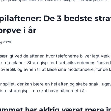
pilaftener: De 3 bedste stra
prøve i år
aj 2026
 særligt ved de aftener, hvor telefonerne bliver lagt væk
og store planer. Strategispil er brætspilsverdenens “hove
t overblik og evnen til at læse sine modstandere, før de 
r spillet, der kan bære en hel aften og skabe snak i ugevi
ste strategispil, du skal have på bordet i år.
Rummet har aldrig været mere i