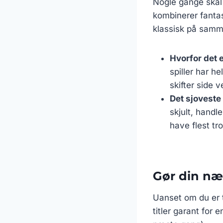
Nogle gange skal
kombinerer fantas
klassisk på samme
Hvorfor det e
spiller har h
skifter side 
Det sjoveste 
skjult, handl
have flest tr
Gør din næ
Uanset om du er t
titler garant for e