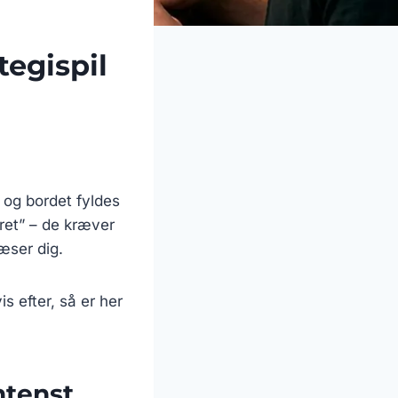
tegispil
, og bordet fyldes
dret” – de kræver
læser dig.
s efter, så er her
ntenst