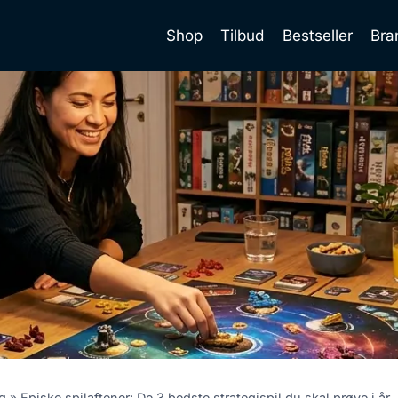
Shop
Tilbud
Bestseller
Bra
g
»
Episke spilaftener: De 3 bedste strategispil du skal prøve i år