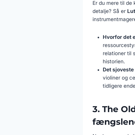
Er du mere til de
detalje? Så er
Lut
instrumentmagere 
Hvorfor det e
ressourcestyr
relationer ti
historien.
Det sjoveste 
violiner og ce
tidligere ende
3. The Ol
fængslen