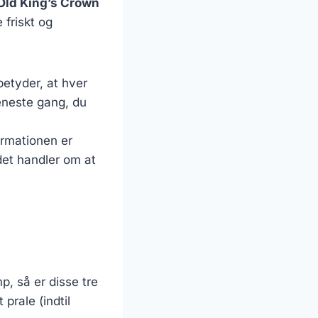
Old King’s Crown
 friskt og
betyder, at hver
 eneste gang, du
ormationen er
 det handler om at
p, så er disse tre
 prale (indtil