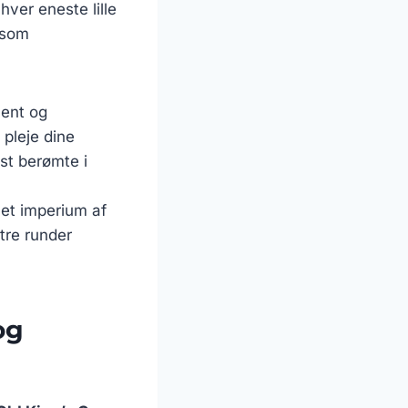
hver eneste lille
n som
ment og
 pleje dine
est berømte i
l et imperium af
 tre runder
og