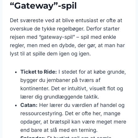
“Gateway”-spil
Det sværeste ved at blive entusiast er ofte at
overskue de tykke regelbøger. Derfor starter
rejsen med “gateway-spil” – spil med enkle
regler, men med en dybde, der gør, at man har
lyst til at spille dem igen og igen.
Ticket to Ride:
I stedet for at købe grunde,
bygger du jernbaner på tværs af
kontinenter. Det er intuitivt, visuelt flot og
lærer dig grundlæggende taktik.
Catan:
Her lærer du værdien af handel og
ressourcestyring. Det er ofte her, mange
opdager, at brætspil kan være meget mere
end bare at slå med en terning.