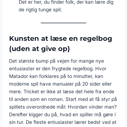
Det er her, du finder folk, der kan lære dig
de rigtig tunge spil.
Kunsten at læse en regelbog
(uden at give op)
Det største bump på vejen for mange nye
entusiaster er den frygtede regelbog. Hvor
Matador kan forklares på to minutter, kan
moderne spil have manualer på 20 sider eller
mere. Tricket er ikke at læse det hele fra ende
til anden som en roman. Start med at få styr på
spillets overordnede mål: Hvordan vinder man?
Derefter kigger du på, hvad en spiller må gøre i
sin tur. De fleste entusiaster lærer bedst ved at