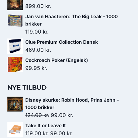
899.00
kr.
Jan van Haasteren: The Big Leak - 1000
brikker
119.00
kr.
Clue Premium Collection Dansk
469.00
kr.
Cockroach Poker (Engelsk)
99.95
kr.
NYE TILBUD
Disney skurke: Robin Hood, Prins John -
1000 brikker
Den
Den
124.00
kr.
99.00
kr.
oprindelige
aktuelle
Take It or Leave It
pris
pris
Den
Den
119.00
kr.
99.00
kr.