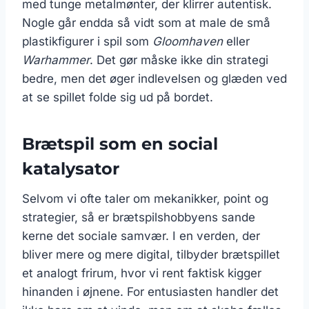
med tunge metalmønter, der klirrer autentisk.
Nogle går endda så vidt som at male de små
plastikfigurer i spil som
Gloomhaven
eller
Warhammer
. Det gør måske ikke din strategi
bedre, men det øger indlevelsen og glæden ved
at se spillet folde sig ud på bordet.
Brætspil som en social
katalysator
Selvom vi ofte taler om mekanikker, point og
strategier, så er brætspilshobbyens sande
kerne det sociale samvær. I en verden, der
bliver mere og mere digital, tilbyder brætspillet
et analogt frirum, hvor vi rent faktisk kigger
hinanden i øjnene. For entusiasten handler det