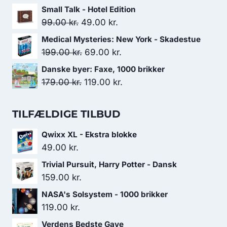
var:
er:
oprindelige
aktuelle
Small Talk - Hotel Edition
124.00 kr..
99.00 kr..
pris
pris
Den
Den
99.00
kr.
49.00
kr.
var:
er:
oprindelige
aktuelle
Medical Mysteries: New York - Skadestue
119.00 kr..
99.00 kr..
pris
pris
Den
Den
199.00
kr.
69.00
kr.
var:
er:
oprindelige
aktuelle
Danske byer: Faxe, 1000 brikker
99.00 kr..
49.00 kr..
pris
pris
Den
Den
179.00
kr.
119.00
kr.
var:
er:
oprindelige
aktuelle
199.00 kr..
69.00 kr..
pris
pris
TILFÆLDIGE TILBUD
var:
er:
Qwixx XL - Ekstra blokke
179.00 kr..
119.00 kr..
49.00
kr.
Trivial Pursuit, Harry Potter - Dansk
159.00
kr.
NASA's Solsystem - 1000 brikker
119.00
kr.
Verdens Bedste Gave