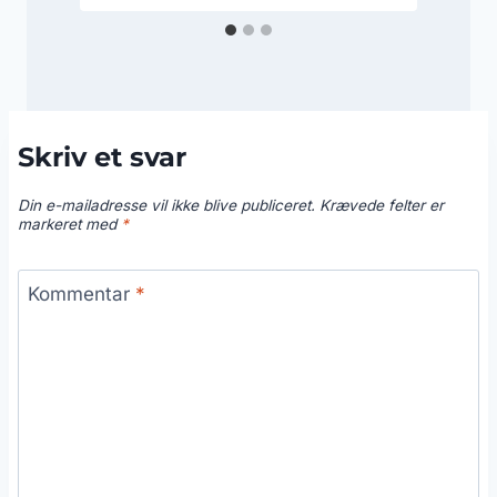
Skriv et svar
Din e-mailadresse vil ikke blive publiceret.
Krævede felter er
markeret med
*
Kommentar
*