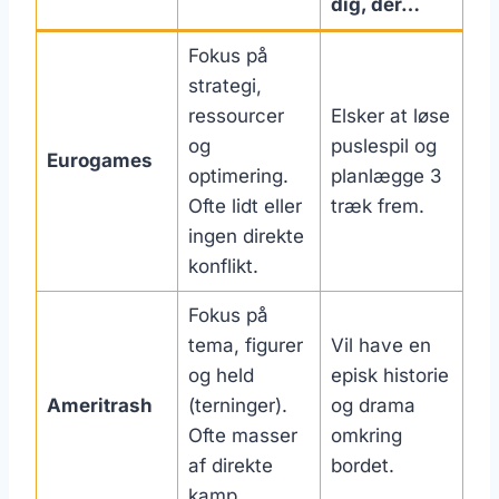
dig, der…
Fokus på
strategi,
ressourcer
Elsker at løse
og
puslespil og
Eurogames
optimering.
planlægge 3
Ofte lidt eller
træk frem.
ingen direkte
konflikt.
Fokus på
tema, figurer
Vil have en
og held
episk historie
Ameritrash
(terninger).
og drama
Ofte masser
omkring
af direkte
bordet.
kamp.