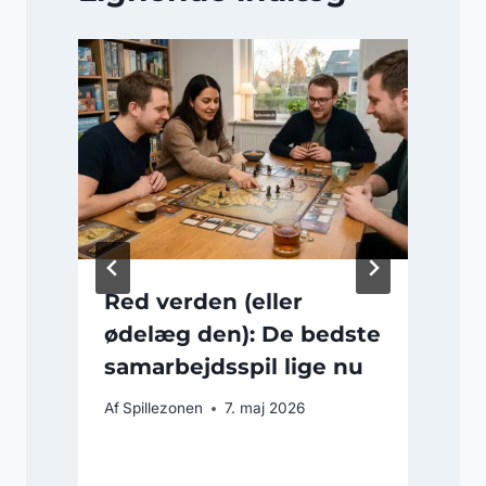
3
Red verden (eller
ødelæg den): De bedste
samarbejdsspil lige nu
Af
Spillezonen
7. maj 2026
A