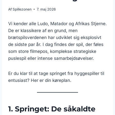
Af
Spillezonen
7. maj 2026
Vi kender alle Ludo, Matador og Afrikas Stjerne.
De er klassikere af en grund, men
brætspilsverdenen har udviklet sig eksplosivt
de sidste par år. I dag findes der spil, der føles
som store filmepos, komplekse strategiske
puslespil eller intense samarbejdsøvelser.
Er du klar til at tage springet fra hyggespiller til
entusiast? Her er din køreplan.
1. Springet: De såkaldte