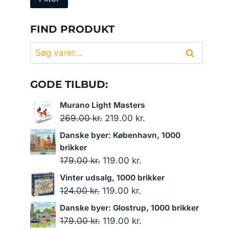
pris
pris
FIND PRODUKT
Søg
Søg
efter:
GODE TILBUD:
Murano Light Masters
Den
Den
269.00
kr.
219.00
kr.
oprindelige
aktuelle
Danske byer: København, 1000
pris
pris
brikker
var:
er:
Den
Den
179.00
kr.
119.00
kr.
269.00 kr..
219.00 kr..
oprindelige
aktuelle
Vinter udsalg, 1000 brikker
pris
pris
Den
Den
124.00
kr.
119.00
kr.
var:
er:
oprindelige
aktuelle
Danske byer: Glostrup, 1000 brikker
179.00 kr..
119.00 kr..
pris
pris
Den
Den
179.00
kr.
119.00
kr.