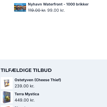
var:
er:
oprindelige
aktuelle
Nyhavn Waterfront - 1000 brikker
124.00 kr..
119.00 kr..
pris
pris
Den
Den
119.00
kr.
99.00
kr.
var:
er:
oprindelige
aktuelle
179.00 kr..
119.00 kr..
pris
pris
var:
er:
119.00 kr..
99.00 kr..
TILFÆLDIGE TILBUD
Ostetyven (Cheese Thief)
239.00
kr.
Terra Mystica
449.00
kr.