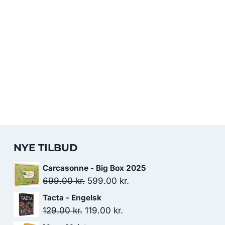
NYE TILBUD
Carcasonne - Big Box 2025
Den
Den
699.00
kr.
599.00
kr.
oprindelige
aktuelle
Tacta - Engelsk
pris
pris
Den
Den
129.00
kr.
119.00
kr.
var:
er:
oprindelige
aktuelle