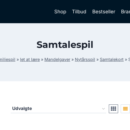
Shop
Tilbud
Bestseller
Bra
Samtalespil
iliespil
»
let at lære
»
Mandelgaver
»
Nytårsspil
»
Samtalekort
»