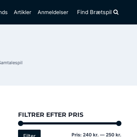
Find Brætspil
nds
Artikler
Anmeldelser
Samtalespil
FILTRER EFTER PRIS
Mindst
Højest
Pris:
240 kr.
—
250 kr.
Filter