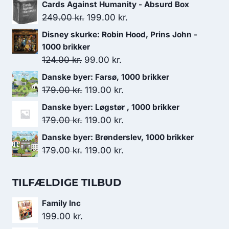
Cards Against Humanity - Absurd Box
Den
Den
249.00
kr.
199.00
kr.
oprindelige
aktuelle
Disney skurke: Robin Hood, Prins John -
pris
pris
1000 brikker
var:
er:
Den
Den
124.00
kr.
99.00
kr.
249.00 kr..
199.00 kr..
oprindelige
aktuelle
Danske byer: Farsø, 1000 brikker
pris
pris
Den
Den
179.00
kr.
119.00
kr.
var:
er:
oprindelige
aktuelle
Danske byer: Løgstør , 1000 brikker
124.00 kr..
99.00 kr..
pris
pris
Den
Den
179.00
kr.
119.00
kr.
var:
er:
oprindelige
aktuelle
Danske byer: Brønderslev, 1000 brikker
179.00 kr..
119.00 kr..
pris
pris
Den
Den
179.00
kr.
119.00
kr.
var:
er:
oprindelige
aktuelle
179.00 kr..
119.00 kr..
pris
pris
TILFÆLDIGE TILBUD
var:
er:
Family Inc
179.00 kr..
119.00 kr..
199.00
kr.