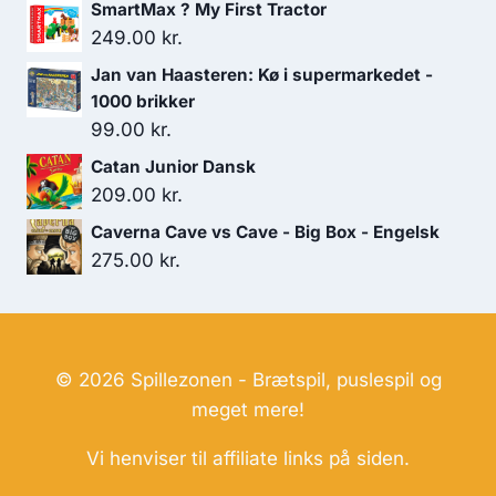
SmartMax ? My First Tractor
249.00
kr.
Jan van Haasteren: Kø i supermarkedet -
1000 brikker
99.00
kr.
Catan Junior Dansk
209.00
kr.
Caverna Cave vs Cave - Big Box - Engelsk
275.00
kr.
© 2026 Spillezonen - Brætspil, puslespil og
meget mere!
Vi henviser til affiliate links på siden.