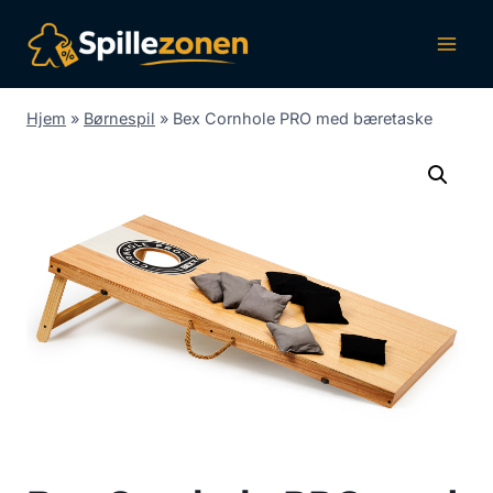
Fortsæt
til
indhold
Hjem
»
Børnespil
»
Bex Cornhole PRO med bæretaske