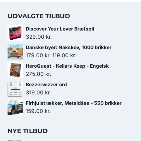
UDVALGTE TILBUD
Discover Your Lover Brætspil
329.00
kr.
Danske byer: Nakskov, 1000 brikker
Den
Den
179.00
kr.
119.00
kr.
oprindelige
aktuelle
HeroQuest - Kellars Keep - Engelsk
pris
pris
275.00
kr.
var:
er:
Bezzerwizzer ord
179.00 kr..
119.00 kr..
319.00
kr.
Firhjulstrækker, Metaldåse - 550 brikker
159.00
kr.
NYE TILBUD