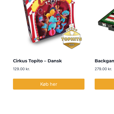
Cirkus Topito – Dansk
Backga
129.00
kr.
279.00
kr.
Køb her