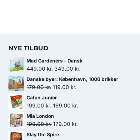
NYE TILBUD
Mad Gardeners - Dansk
Den
Den
449.00
kr.
349.00
kr.
oprindelige
aktuelle
Danske byer: København, 1000 brikker
pris
pris
Den
Den
179.00
kr.
119.00
kr.
var:
er:
oprindelige
aktuelle
Catan Junior
449.00 kr..
349.00 kr..
pris
pris
Den
Den
199.00
kr.
169.00
kr.
var:
er:
oprindelige
aktuelle
Mia London
179.00 kr..
119.00 kr..
pris
pris
Den
Den
199.00
kr.
179.00
kr.
var:
er:
oprindelige
aktuelle
Slay the Spire
199.00 kr..
169.00 kr..