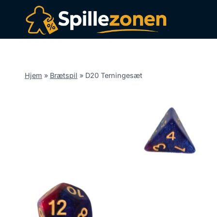
Fortsæt
til
indhold
Hjem
»
Brætspil
»
D20 Terningesæt