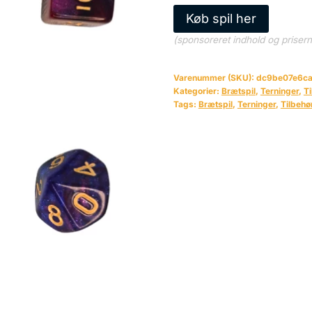
Køb spil her
(sponsoreret indhold og priser
Varenummer (SKU):
dc9be07e6ca
Kategorier:
Brætspil
,
Terninger
,
Ti
Tags:
Brætspil
,
Terninger
,
Tilbehø