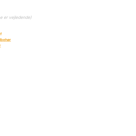
ne er vejledende)
f
lbehør
r