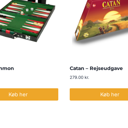
mmon
Catan – Rejseudgave
279.00
kr.
Køb her
Køb her