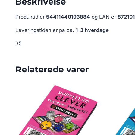
Beskrivelse
Produktid er
54411440193884
og EAN er
87210
Leveringstiden er på ca.
1-3 hverdage
35
Relaterede varer