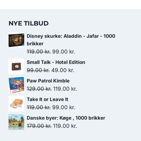
NYE TILBUD
Disney skurke: Aladdin - Jafar - 1000
brikker
Den
Den
119.00
kr.
99.00
kr.
oprindelige
aktuelle
Small Talk - Hotel Edition
pris
pris
Den
Den
99.00
kr.
49.00
kr.
var:
er:
oprindelige
aktuelle
Paw Patrol Kimble
119.00 kr..
99.00 kr..
pris
pris
Den
Den
129.00
kr.
119.00
kr.
var:
er:
oprindelige
aktuelle
Take It or Leave It
99.00 kr..
49.00 kr..
pris
pris
Den
Den
119.00
kr.
99.00
kr.
var:
er:
oprindelige
aktuelle
Danske byer: Køge , 1000 brikker
129.00 kr..
119.00 kr..
pris
pris
Den
Den
179.00
kr.
119.00
kr.
var:
er:
oprindelige
aktuelle