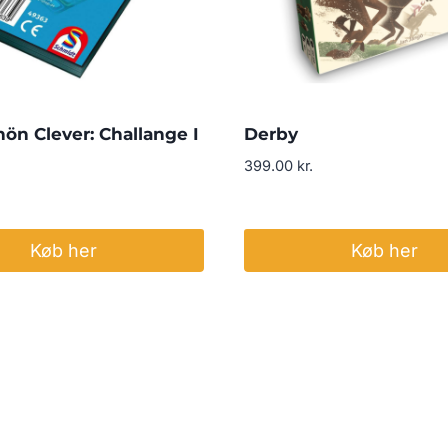
ön Clever: Challange I
Derby
399.00
kr.
Køb her
Køb her