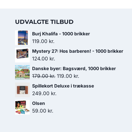
UDVALGTE TILBUD
Burj Khalifa - 1000 brikker
119.00
kr.
Mystery 27: Hos barberen! - 1000 brikker
124.00
kr.
Danske byer: Bagsværd, 1000 brikker
Den
Den
179.00
kr.
119.00
kr.
oprindelige
aktuelle
Spillekort Deluxe i trækasse
pris
pris
249.00
kr.
var:
er:
Olsen
179.00 kr..
119.00 kr..
59.00
kr.