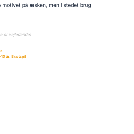
e motivet på æsken, men i stedet brug
ne er vejledende)
5c
-10 år
,
Brætspil