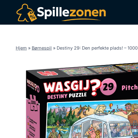
Fortsæt
til
indhold
Hjem
»
Børnespil
»
Destiny 29: Den perfekte plads! – 1000