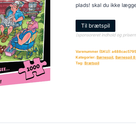
plads! skal du ikke lægg
Til brætspil
(sponsoreret indhold og priser
Varenummer (SKU):
a488cac579
Kategorier:
Børnespil
,
Børnespil 8
Tag:
Brætspil