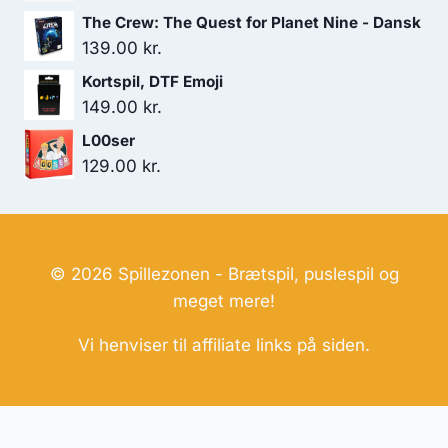
The Crew: The Quest for Planet Nine - Dansk
139.00
kr.
Kortspil, DTF Emoji
149.00
kr.
L00ser
129.00
kr.
© 2026 Spillezonen - Brætspil, puslespil og
meget mere!
Vi henviser til affiliate links på siden.
Hjemmesider Til Salg
|
Hjemmeside Udvikling
|
Online