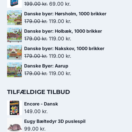
Den
Den
199.00
kr.
69.00
kr.
oprindelige
aktuelle
Danske byer: Hørsholm, 1000 brikker
pris
pris
Den
Den
179.00
kr.
119.00
kr.
var:
er:
oprindelige
aktuelle
Danske byer: Holbæk, 1000 brikker
199.00 kr..
69.00 kr..
pris
pris
Den
Den
179.00
kr.
119.00
kr.
var:
er:
oprindelige
aktuelle
Danske byer: Nakskov, 1000 brikker
179.00 kr..
119.00 kr..
pris
pris
Den
Den
179.00
kr.
119.00
kr.
var:
er:
oprindelige
aktuelle
Danske Byer: Aarup
179.00 kr..
119.00 kr..
pris
pris
Den
Den
179.00
kr.
119.00
kr.
var:
er:
oprindelige
aktuelle
179.00 kr..
119.00 kr..
pris
pris
TILFÆLDIGE TILBUD
var:
er:
Encore - Dansk
179.00 kr..
119.00 kr..
149.00
kr.
Eugy Bæltedyr 3D puslespil
99.00
kr.