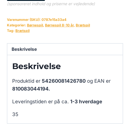
(sponsoreret indhold og priserne er vejledende)
Varenummer (SKU):
0787e15a33a4
Kategorier:
Børnespil
,
Børnespil 8-10 år
,
Brætspil
Tag:
Brætspil
Beskrivelse
Beskrivelse
Produktid er
54260081426780
og EAN er
810083044194.
Leveringstiden er på ca.
1-3 hverdage
35