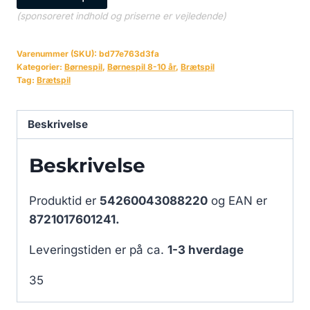
(sponsoreret indhold og priserne er vejledende)
Varenummer (SKU):
bd77e763d3fa
Kategorier:
Børnespil
,
Børnespil 8-10 år
,
Brætspil
Tag:
Brætspil
Beskrivelse
Beskrivelse
Produktid er
54260043088220
og EAN er
8721017601241.
Leveringstiden er på ca.
1-3 hverdage
35