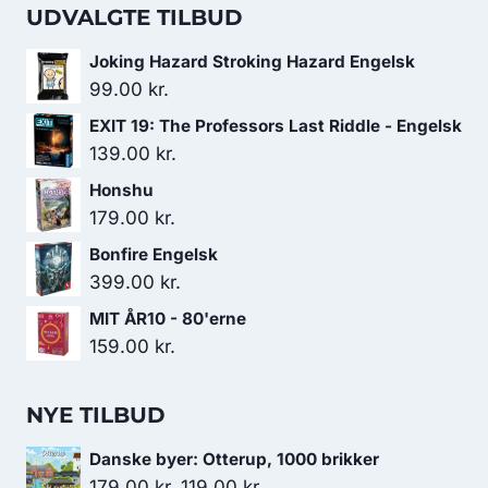
UDVALGTE TILBUD
Joking Hazard Stroking Hazard Engelsk
99.00
kr.
EXIT 19: The Professors Last Riddle - Engelsk
139.00
kr.
Honshu
179.00
kr.
Bonfire Engelsk
399.00
kr.
MIT ÅR10 - 80'erne
159.00
kr.
NYE TILBUD
Danske byer: Otterup, 1000 brikker
Den
Den
179.00
kr.
119.00
kr.