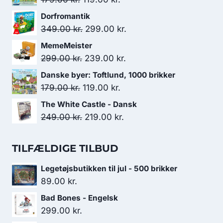
oprindelige
aktuelle
Dorfromantik
pris
pris
Den
Den
349.00
kr.
299.00
kr.
var:
er:
oprindelige
aktuelle
MemeMeister
179.00 kr..
119.00 kr..
pris
pris
Den
Den
299.00
kr.
239.00
kr.
var:
er:
oprindelige
aktuelle
Danske byer: Toftlund, 1000 brikker
349.00 kr..
299.00 kr..
pris
pris
Den
Den
179.00
kr.
119.00
kr.
var:
er:
oprindelige
aktuelle
The White Castle - Dansk
299.00 kr..
239.00 kr..
pris
pris
Den
Den
249.00
kr.
219.00
kr.
var:
er:
oprindelige
aktuelle
179.00 kr..
119.00 kr..
pris
pris
TILFÆLDIGE TILBUD
var:
er:
Legetøjsbutikken til jul - 500 brikker
249.00 kr..
219.00 kr..
89.00
kr.
Bad Bones - Engelsk
299.00
kr.