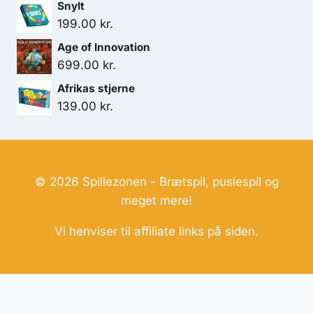
Snylt
199.00
kr.
Age of Innovation
699.00
kr.
Afrikas stjerne
139.00
kr.
© 2026 Spillezonen - Brætspil, puslespil og
meget mere!
Vi henviser til affiliate links på siden.
Hjemmesider Til Salg
|
Hjemmeside Udvikling
|
Online