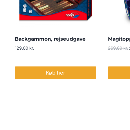
Backgammon, rejseudgave
Magitop
129.00
kr.
269.00
kr.
Køb her