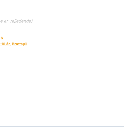
ne er vejledende)
bb
-10 år
,
Brætspil