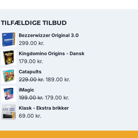
TILFÆLDIGE TILBUD
Bezzerwizzer Original 3.0
299.00
kr.
Kingdomino Origins - Dansk
179.00
kr.
Catapults
Den
Den
229.00
kr.
189.00
kr.
oprindelige
aktuelle
iMagic
pris
pris
Den
Den
199.00
kr.
179.00
kr.
var:
er:
oprindelige
aktuelle
Klask - Ekstra brikker
229.00 kr..
189.00 kr..
pris
pris
69.00
kr.
var:
er:
199.00 kr..
179.00 kr..