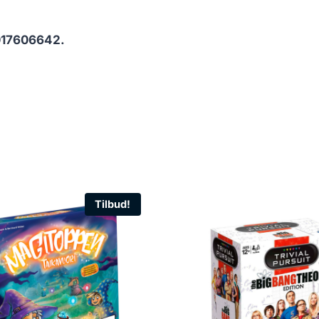
017606642.
Tilbud!