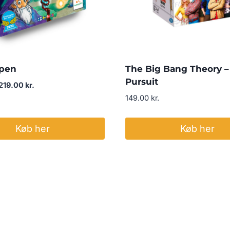
pen
The Big Bang Theory – 
Pursuit
Den
Den
219.00
kr.
oprindelige
aktuelle
149.00
kr.
pris
pris
var:
er:
Køb her
Køb her
269.00 kr..
219.00 kr..