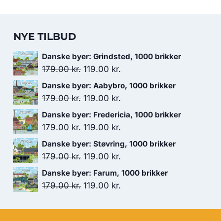
NYE TILBUD
Danske byer: Grindsted, 1000 brikker
Den
Den
179.00
kr.
119.00
kr.
oprindelige
aktuelle
Danske byer: Aabybro, 1000 brikker
pris
pris
Den
Den
179.00
kr.
119.00
kr.
var:
er:
oprindelige
aktuelle
Danske byer: Fredericia, 1000 brikker
179.00 kr..
119.00 kr..
pris
pris
Den
Den
179.00
kr.
119.00
kr.
var:
er:
oprindelige
aktuelle
Danske byer: Støvring, 1000 brikker
179.00 kr..
119.00 kr..
pris
pris
Den
Den
179.00
kr.
119.00
kr.
var:
er:
oprindelige
aktuelle
Danske byer: Farum, 1000 brikker
179.00 kr..
119.00 kr..
pris
pris
Den
Den
179.00
kr.
119.00
kr.
var:
er:
oprindelige
aktuelle
179.00 kr..
119.00 kr..
pris
pris