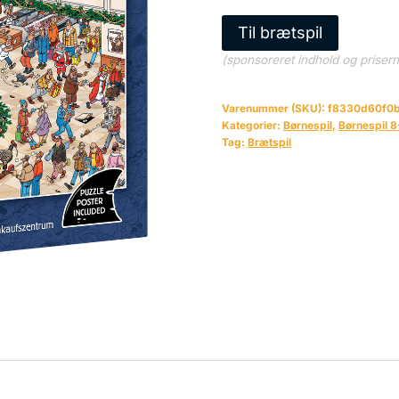
Til brætspil
(sponsoreret indhold og priser
Varenummer (SKU):
f8330d60f0
Kategorier:
Børnespil
,
Børnespil 8
Tag:
Brætspil