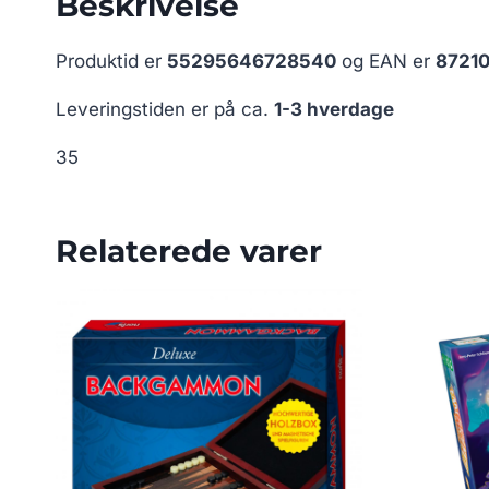
Beskrivelse
Produktid er
55295646728540
og EAN er
8721
Leveringstiden er på ca.
1-3 hverdage
35
Relaterede varer