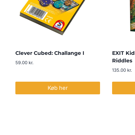
Clever Cubed: Challange I
EXIT Kid
Riddles
59.00
kr.
135.00
kr.
Køb her