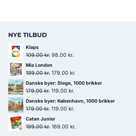
NYE TILBUD
Klaps
Den
Den
109.00
kr.
98.00
kr.
oprindelige
aktuelle
Mia London
pris
pris
Den
Den
199.00
kr.
179.00
kr.
var:
er:
oprindelige
aktuelle
Danske byer: Stege, 1000 brikker
109.00 kr..
98.00 kr..
pris
pris
Den
Den
179.00
kr.
119.00
kr.
var:
er:
oprindelige
aktuelle
Danske byer: København, 1000 brikker
199.00 kr..
179.00 kr..
pris
pris
Den
Den
179.00
kr.
119.00
kr.
var:
er:
oprindelige
aktuelle
Catan Junior
179.00 kr..
119.00 kr..
pris
pris
Den
Den
199.00
kr.
169.00
kr.
var:
er:
oprindelige
aktuelle