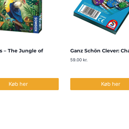
s – The Jungle of
Ganz Schön Clever: Cha
59.00
kr.
Køb her
Køb her