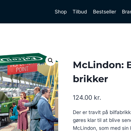
Shop
Tilbud
Bestseller
Bra
McLindon: B
brikker
124.00
kr.
Der er travlt på bilfabri
gøres klar til at blive se
McLindon, som med sin ka