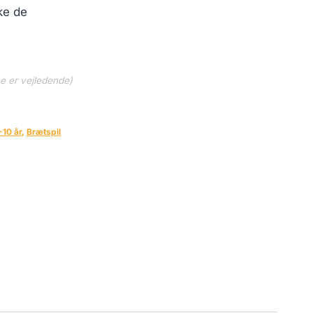
ke de
ne er vejledende)
-10 år
,
Brætspil