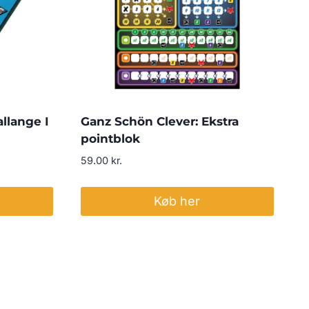
llange I
Ganz Schön Clever: Ekstra
pointblok
59.00
kr.
Køb her