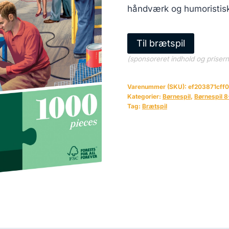
håndværk og humoristis
Til brætspil
(sponsoreret indhold og priser
Varenummer (SKU):
ef203871cff0
Kategorier:
Børnespil
,
Børnespil 8
Tag:
Brætspil