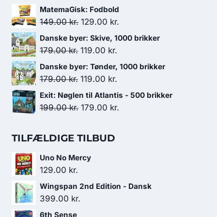
oprindelige
aktuelle
MatemaGisk: Fodbold
pris
pris
Den
Den
149.00
kr.
129.00
kr.
var:
er:
oprindelige
aktuelle
Danske byer: Skive, 1000 brikker
179.00 kr..
119.00 kr..
pris
pris
Den
Den
179.00
kr.
119.00
kr.
var:
er:
oprindelige
aktuelle
Danske byer: Tønder, 1000 brikker
149.00 kr..
129.00 kr..
pris
pris
Den
Den
179.00
kr.
119.00
kr.
var:
er:
oprindelige
aktuelle
Exit: Nøglen til Atlantis - 500 brikker
179.00 kr..
119.00 kr..
pris
pris
Den
Den
199.00
kr.
179.00
kr.
var:
er:
oprindelige
aktuelle
179.00 kr..
119.00 kr..
pris
pris
TILFÆLDIGE TILBUD
var:
er:
Uno No Mercy
199.00 kr..
179.00 kr..
129.00
kr.
Wingspan 2nd Edition - Dansk
399.00
kr.
6th Sense