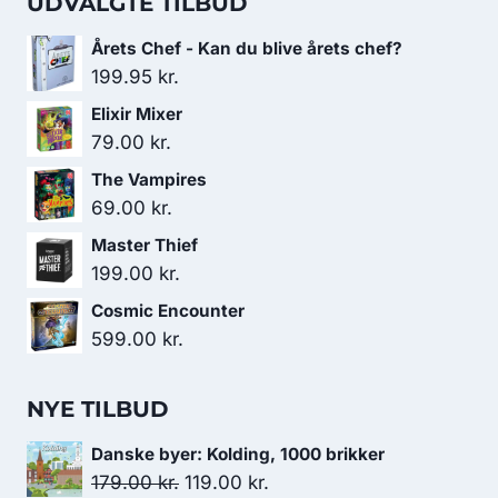
UDVALGTE TILBUD
Årets Chef - Kan du blive årets chef?
199.95
kr.
Elixir Mixer
79.00
kr.
The Vampires
69.00
kr.
Master Thief
199.00
kr.
Cosmic Encounter
599.00
kr.
NYE TILBUD
Danske byer: Kolding, 1000 brikker
Den
Den
179.00
kr.
119.00
kr.