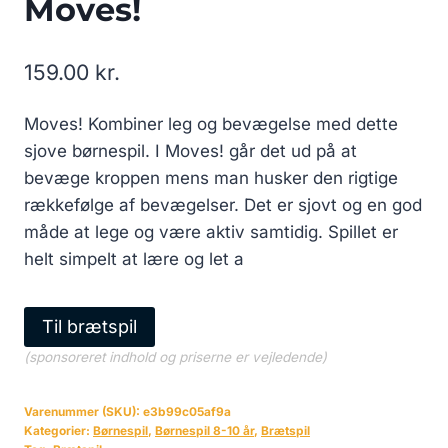
Moves!
159.00
kr.
Moves! Kombiner leg og bevægelse med dette
sjove børnespil. I Moves! går det ud på at
bevæge kroppen mens man husker den rigtige
rækkefølge af bevægelser. Det er sjovt og en god
måde at lege og være aktiv samtidig. Spillet er
helt simpelt at lære og let a
Til brætspil
(sponsoreret indhold og priserne er vejledende)
Varenummer (SKU):
e3b99c05af9a
Kategorier:
Børnespil
,
Børnespil 8-10 år
,
Brætspil