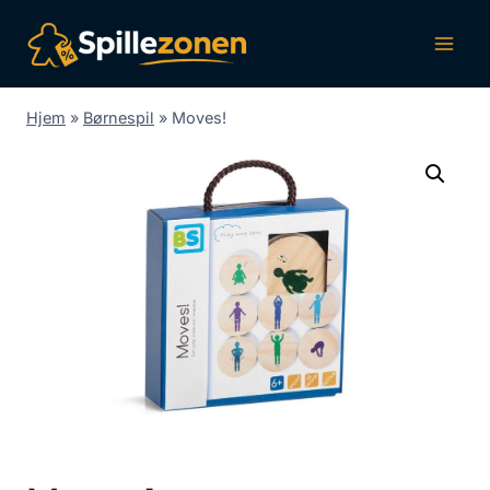
Fortsæt
til
indhold
Hjem
»
Børnespil
»
Moves!