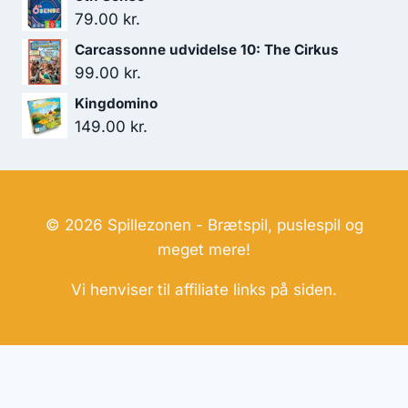
79.00
kr.
Carcassonne udvidelse 10: The Cirkus
99.00
kr.
Kingdomino
149.00
kr.
© 2026 Spillezonen - Brætspil, puslespil og
meget mere!
Vi henviser til affiliate links på siden.
Hjemmesider Til Salg
|
Hjemmeside Udvikling
|
Online
Tilbud