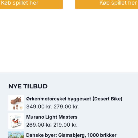
Køb spillet her
Køb spillet her
NYE TILBUD
Ørkenmotorcykel byggesæt (Desert Bike)
Den
Den
349.00
kr.
279.00
kr.
oprindelige
aktuelle
Murano Light Masters
pris
pris
Den
Den
269.00
kr.
219.00
kr.
var:
er:
oprindelige
aktuelle
Danske byer: Glamsbjerg, 1000 brikker