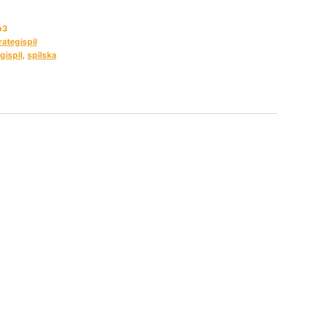
b3
rategispil
gispil
,
spilska