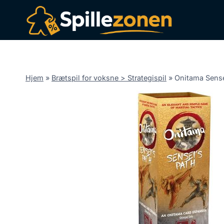
Fortsæt
til
indhold
Hjem
»
Brætspil for voksne > Strategispil
»
Onitama Sense