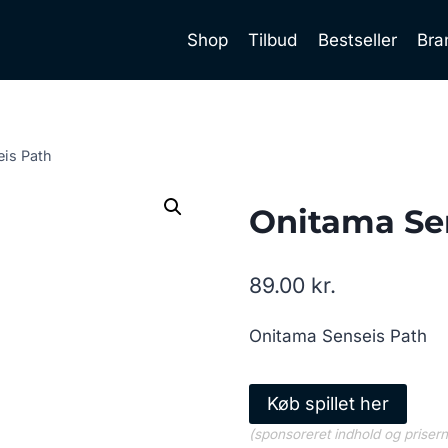
Shop
Tilbud
Bestseller
Bra
is Path
Onitama Se
89.00
kr.
Onitama Senseis Path
Køb spillet her
(sponsoreret indhold og priser