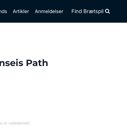
Find Brætspil
nds
Artikler
Anmeldelser
nseis Path
ne er vejledende)