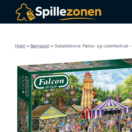
Fortsæt
til
indhold
Hjem
»
Børnespil
»
Osbaldstone: Pølse- og ciderfestival –