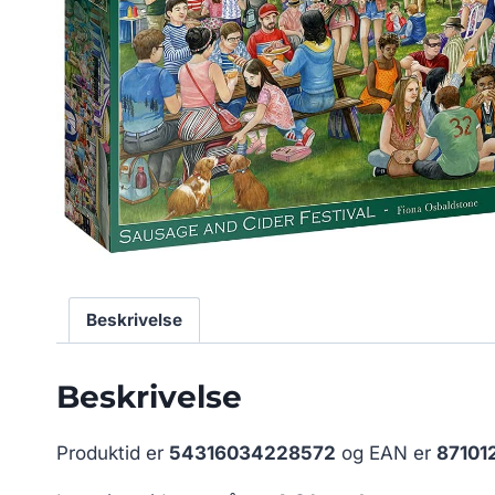
Beskrivelse
Beskrivelse
Produktid er
54316034228572
og EAN er
87101