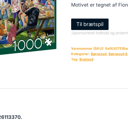
Motivet er tegnet af Fio
Til brætspil
(sponsoreret indhold og priser
Varenummer (SKU):
9af4307518a
Kategorier:
Børnespil
,
Børnespil 8
Tag:
Brætspil
26113370.