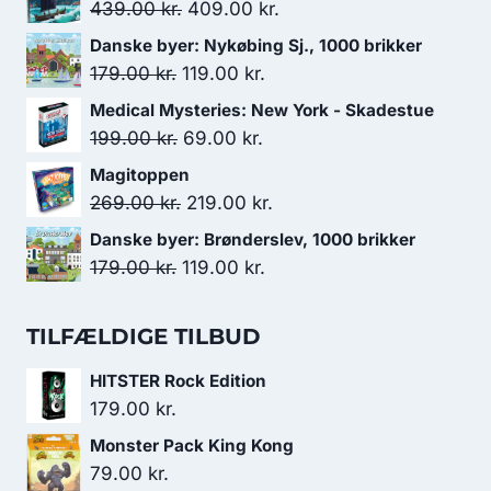
Den
Den
439.00
kr.
409.00
kr.
oprindelige
aktuelle
Danske byer: Nykøbing Sj., 1000 brikker
pris
pris
Den
Den
179.00
kr.
119.00
kr.
var:
er:
oprindelige
aktuelle
Medical Mysteries: New York - Skadestue
439.00 kr..
409.00 kr..
pris
pris
Den
Den
199.00
kr.
69.00
kr.
var:
er:
oprindelige
aktuelle
Magitoppen
179.00 kr..
119.00 kr..
pris
pris
Den
Den
269.00
kr.
219.00
kr.
var:
er:
oprindelige
aktuelle
Danske byer: Brønderslev, 1000 brikker
199.00 kr..
69.00 kr..
pris
pris
Den
Den
179.00
kr.
119.00
kr.
var:
er:
oprindelige
aktuelle
269.00 kr..
219.00 kr..
pris
pris
TILFÆLDIGE TILBUD
var:
er:
HITSTER Rock Edition
179.00 kr..
119.00 kr..
179.00
kr.
Monster Pack King Kong
79.00
kr.