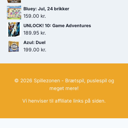
Bluey: Jul, 24 brikker
159.00
kr.
UNLOCK! 10: Game Adventures
189.95
kr.
Azul: Duel
199.00
kr.
© 2026 Spillezonen - Brætspil, puslespil og
meget mere!
Vi henviser til affiliate links på siden.
Hjemmesider Til Salg
|
Hjemmeside Udvikling
|
Online