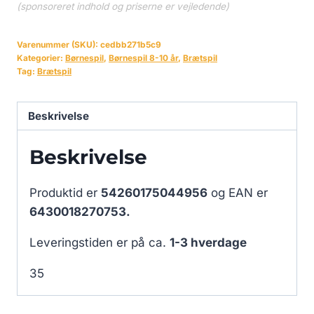
(sponsoreret indhold og priserne er vejledende)
Varenummer (SKU):
cedbb271b5c9
Kategorier:
Børnespil
,
Børnespil 8-10 år
,
Brætspil
Tag:
Brætspil
Beskrivelse
Beskrivelse
Produktid er
54260175044956
og EAN er
6430018270753.
Leveringstiden er på ca.
1-3 hverdage
35