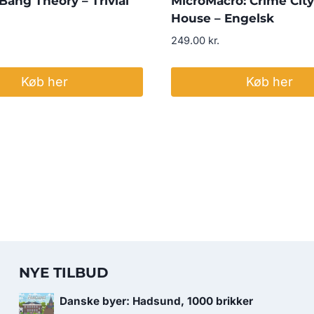
Bang Theory – Trivial
MicroMacro: Crime City 
House – Engelsk
249.00
kr.
Køb her
Køb her
NYE TILBUD
Danske byer: Hadsund, 1000 brikker