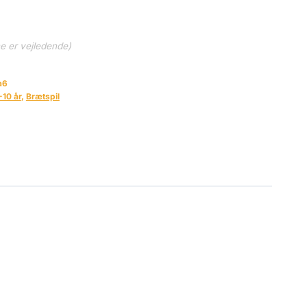
ne er vejledende)
a6
-10 år
,
Brætspil