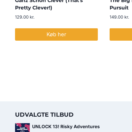
Ganz Schön Clever (That’s
The Big 
Pretty Clever!)
Pursuit
129.00
kr.
149.00
kr.
Køb her
UDVALGTE TILBUD
UNLOCK 13! Risky Adventures