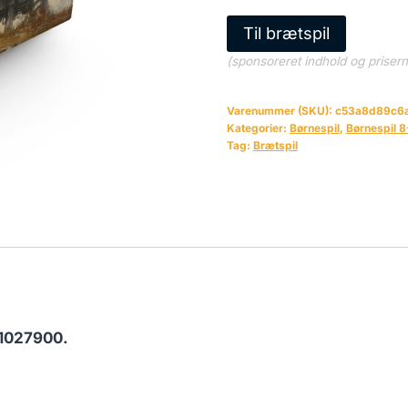
Til brætspil
(sponsoreret indhold og priser
Varenummer (SKU):
c53a8d89c6
Kategorier:
Børnespil
,
Børnespil 8
Tag:
Brætspil
1027900.