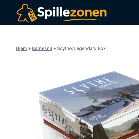
Fortsæt
til
indhold
Hjem
»
Børnespil
»
Scythe: Legendary Box