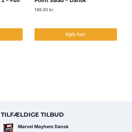
2 – Full
Point Salad – Dansk
149.00
kr.
Køb her
TILFÆLDIGE TILBUD
Marvel Mayhem Dansk