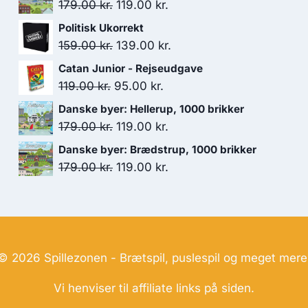
Den
Den
179.00
kr.
119.00
kr.
oprindelige
aktuelle
Politisk Ukorrekt
pris
pris
Den
Den
159.00
kr.
139.00
kr.
var:
er:
oprindelige
aktuelle
Catan Junior - Rejseudgave
179.00 kr..
119.00 kr..
pris
pris
Den
Den
119.00
kr.
95.00
kr.
var:
er:
oprindelige
aktuelle
Danske byer: Hellerup, 1000 brikker
159.00 kr..
139.00 kr..
pris
pris
Den
Den
179.00
kr.
119.00
kr.
var:
er:
oprindelige
aktuelle
Danske byer: Brædstrup, 1000 brikker
119.00 kr..
95.00 kr..
pris
pris
Den
Den
179.00
kr.
119.00
kr.
var:
er:
oprindelige
aktuelle
179.00 kr..
119.00 kr..
pris
pris
var:
er:
179.00 kr..
119.00 kr..
© 2026 Spillezonen - Brætspil, puslespil og meget mere
Vi henviser til affiliate links på siden.