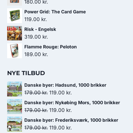
180.00
kr.
Power Grid: The Card Game
119.00
kr.
Risk - Engelsk
319.00
kr.
Flamme Rouge: Peloton
189.00
kr.
NYE TILBUD
Danske byer: Hadsund, 1000 brikker
Den
Den
179.00
kr.
119.00
kr.
oprindelige
aktuelle
Danske byer: Nykøbing Mors, 1000 brikker
pris
pris
Den
Den
179.00
kr.
119.00
kr.
var:
er:
oprindelige
aktuelle
Danske byer: Frederiksværk, 1000 brikker
179.00 kr..
119.00 kr..
pris
pris
Den
Den
179.00
kr.
119.00
kr.