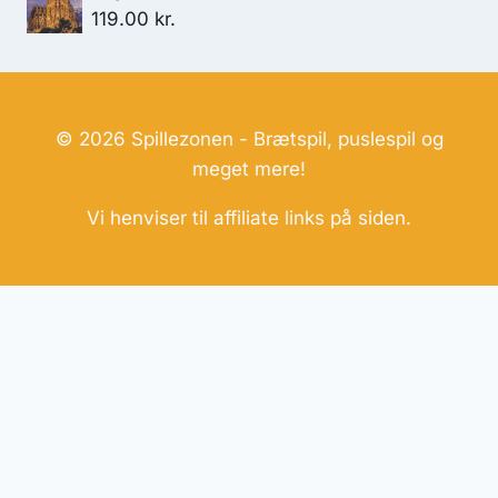
119.00
kr.
© 2026 Spillezonen - Brætspil, puslespil og
meget mere!
Vi henviser til affiliate links på siden.
Hjemmesider Til Salg
|
Hjemmeside Udvikling
|
Online
Tilbud
Denne side kan være skabt med AI! Indholdet er
genereret med henblik på at informere og inspirere,
men vi anbefaler altid at dobbelttjekke vigtige
oplysninger.