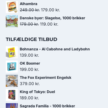
var:
er:
oprindelige
aktuelle
Alhambra
179.00 kr..
119.00 kr..
pris
pris
Den
Den
249.00
kr.
179.00
kr.
var:
er:
oprindelige
aktuelle
Danske byer: Slagelse, 1000 brikker
179.00 kr..
119.00 kr..
pris
pris
Den
Den
179.00
kr.
119.00
kr.
var:
er:
oprindelige
aktuelle
249.00 kr..
179.00 kr..
pris
pris
TILFÆLDIGE TILBUD
var:
er:
Bohnanza - Al Cabohne and Ladybohn
179.00 kr..
119.00 kr..
139.00
kr.
OK Boomer
199.00
kr.
The Fox Experiment Engelsk
379.00
kr.
King of Tokyo: Duel
189.00
kr.
Sagrada Familia - 1000 brikker