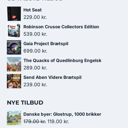
Hot Seat
229.00
kr.
Robinson Crusoe Collectors Edition
539.00
kr.
Gaia Project Brætspil
699.00
kr.
The Quacks of Quedlinburg Engelsk
289.00
kr.
Send Aben Videre Brætspil
239.00
kr.
NYE TILBUD
Danske byer: Glostrup, 1000 brikker
Den
Den
179.00
kr.
119.00
kr.