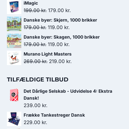
oprindelige
aktuelle
iMagic
pris
pris
Den
Den
199.00
kr.
179.00
kr.
var:
er:
oprindelige
aktuelle
Danske byer: Skjern, 1000 brikker
179.00 kr..
119.00 kr..
pris
pris
Den
Den
179.00
kr.
119.00
kr.
var:
er:
oprindelige
aktuelle
Danske byer: Skagen, 1000 brikker
199.00 kr..
179.00 kr..
pris
pris
Den
Den
179.00
kr.
119.00
kr.
var:
er:
oprindelige
aktuelle
Murano Light Masters
179.00 kr..
119.00 kr..
pris
pris
Den
Den
269.00
kr.
219.00
kr.
var:
er:
oprindelige
aktuelle
179.00 kr..
119.00 kr..
pris
pris
TILFÆLDIGE TILBUD
var:
er:
Det Dårlige Selskab - Udvidelse 4: Ekstra
269.00 kr..
219.00 kr..
Dansk!
239.00
kr.
Frække Tankestreger Dansk
229.00
kr.