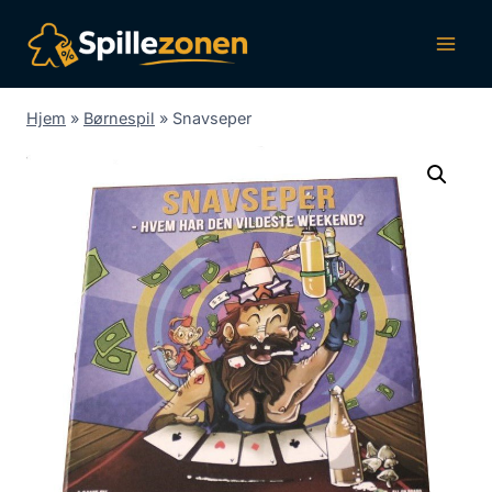
Fortsæt
til
indhold
Hjem
»
Børnespil
»
Snavseper