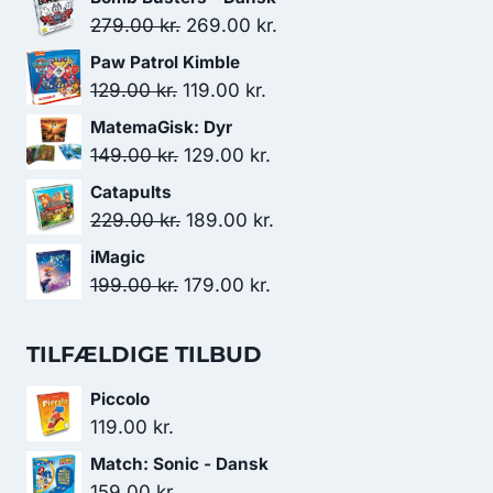
Den
Den
279.00
kr.
269.00
kr.
oprindelige
aktuelle
Paw Patrol Kimble
pris
pris
Den
Den
129.00
kr.
119.00
kr.
var:
er:
oprindelige
aktuelle
MatemaGisk: Dyr
279.00 kr..
269.00 kr..
pris
pris
Den
Den
149.00
kr.
129.00
kr.
var:
er:
oprindelige
aktuelle
Catapults
129.00 kr..
119.00 kr..
pris
pris
Den
Den
229.00
kr.
189.00
kr.
var:
er:
oprindelige
aktuelle
iMagic
149.00 kr..
129.00 kr..
pris
pris
Den
Den
199.00
kr.
179.00
kr.
var:
er:
oprindelige
aktuelle
229.00 kr..
189.00 kr..
pris
pris
TILFÆLDIGE TILBUD
var:
er:
Piccolo
199.00 kr..
179.00 kr..
119.00
kr.
Match: Sonic - Dansk
159.00
kr.