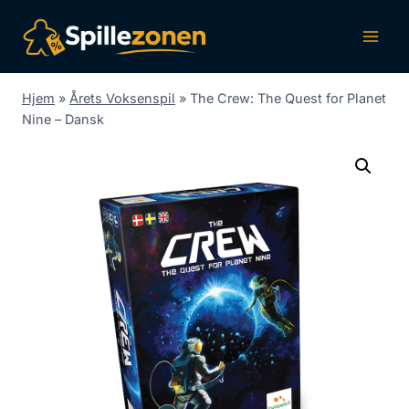
Fortsæt
til
indhold
Hjem
»
Årets Voksenspil
»
The Crew: The Quest for Planet
Nine – Dansk