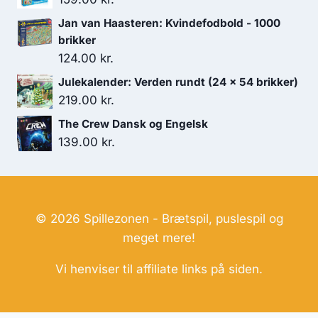
Jan van Haasteren: Kvindefodbold - 1000
brikker
124.00
kr.
Julekalender: Verden rundt (24 x 54 brikker)
219.00
kr.
The Crew Dansk og Engelsk
139.00
kr.
© 2026 Spillezonen - Brætspil, puslespil og
meget mere!
Vi henviser til affiliate links på siden.