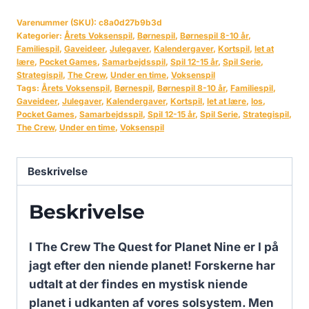
Varenummer (SKU):
c8a0d27b9b3d
Kategorier:
Årets Voksenspil
,
Børnespil
,
Børnespil 8-10 år
,
Familiespil
,
Gaveideer
,
Julegaver
,
Kalendergaver
,
Kortspil
,
let at
lære
,
Pocket Games
,
Samarbejdsspil
,
Spil 12-15 år
,
Spil Serie
,
Strategispil
,
The Crew
,
Under en time
,
Voksenspil
Tags:
Årets Voksenspil
,
Børnespil
,
Børnespil 8-10 år
,
Familiespil
,
Gaveideer
,
Julegaver
,
Kalendergaver
,
Kortspil
,
let at lære
,
los
,
Pocket Games
,
Samarbejdsspil
,
Spil 12-15 år
,
Spil Serie
,
Strategispil
,
The Crew
,
Under en time
,
Voksenspil
Beskrivelse
Beskrivelse
I The Crew The Quest for Planet Nine er I på
jagt efter den niende planet! Forskerne har
udtalt at der findes en mystisk niende
planet i udkanten af vores solsystem. Men