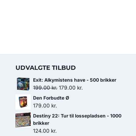
UDVALGTE TILBUD
Exit: Alkymistens have - 500 brikker
Den
Den
199.00
kr.
179.00
kr.
oprindelige
aktuelle
Den Forbudte Ø
pris
pris
179.00
kr.
var:
er:
Destiny 22: Tur til lossepladsen - 1000
199.00 kr..
179.00 kr..
brikker
124.00
kr.