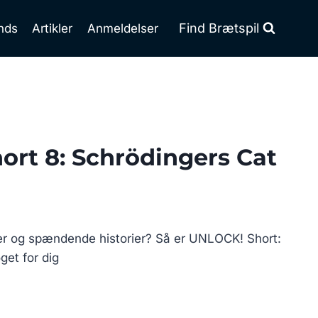
Find Brætspil
nds
Artikler
Anmeldelser
rt 8: Schrödingers Cat
der og spændende historier? Så er UNLOCK! Short:
get for dig