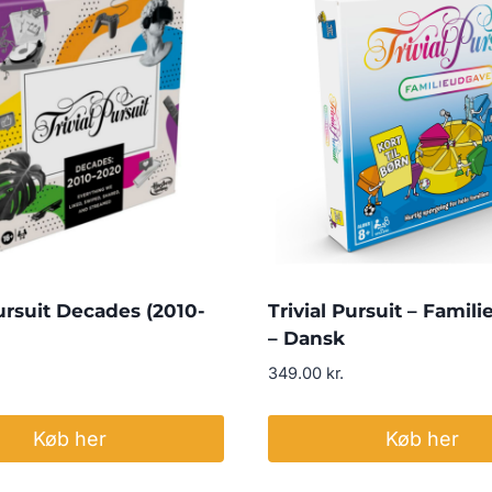
Pursuit Decades (2010-
Trivial Pursuit – Famil
– Dansk
349.00
kr.
Køb her
Køb her