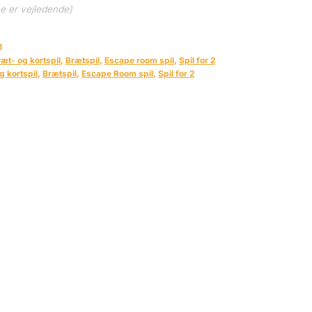
ne er vejledende)
1
æt- og kortspil
,
Brætspil
,
Escape room spil
,
Spil for 2
g kortspil
,
Brætspil
,
Escape Room spil
,
Spil for 2