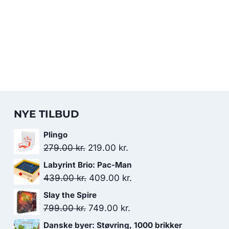
NYE TILBUD
Plingo
Den
Den
279.00
kr.
219.00
kr.
oprindelige
aktuelle
Labyrint Brio: Pac-Man
pris
pris
Den
Den
439.00
kr.
409.00
kr.
var:
er:
oprindelige
aktuelle
Slay the Spire
279.00 kr..
219.00 kr..
pris
pris
Den
Den
799.00
kr.
749.00
kr.
var:
er:
oprindelige
aktuelle
Danske byer: Støvring, 1000 brikker