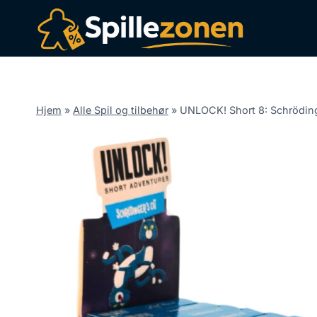
Fortsæt
til
indhold
Hjem
»
Alle Spil og tilbehør
»
UNLOCK! Short 8: Schrödin