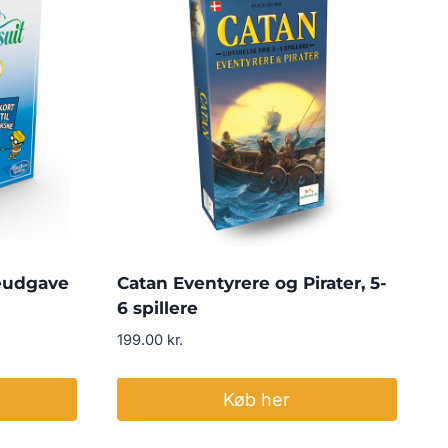
ieudgave
Catan Eventyrere og Pirater, 5-
6 spillere
199.00
kr.
Køb her