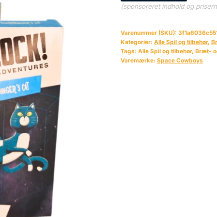
(sponsoreret indhold og priser
Varenummer (SKU):
3f1a6036c55
Kategorier:
Alle Spil og tilbehør
,
Br
Tags:
Alle Spil og tilbehør
,
Bræt- o
Varemærke:
Space Cowboys