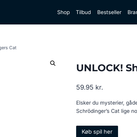
Shop
Tilbud
Bestseller
Bra
gers Cat
UNLOCK! Sho
59.95
kr.
Elsker du mysterier, gå
Schrödinger’s Cat lige no
Køb spil her