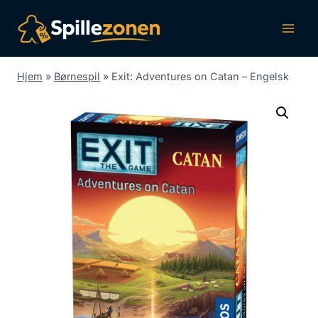
Fortsæt
til
indhold
Hjem
»
Børnespil
»
Exit: Adventures on Catan – Engelsk