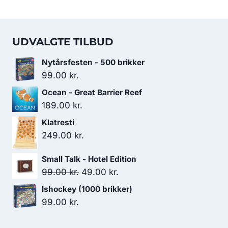
UDVALGTE TILBUD
Nytårsfesten - 500 brikker
99.00
kr.
Ocean - Great Barrier Reef
189.00
kr.
Klatresti
249.00
kr.
Small Talk - Hotel Edition
Den
Den
99.00
kr.
49.00
kr.
oprindelige
aktuelle
Ishockey (1000 brikker)
pris
pris
99.00
kr.
var:
er:
99.00 kr..
49.00 kr..