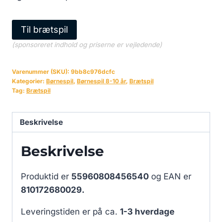
Til brætspil
(sponsoreret indhold og priserne er vejledende)
Varenummer (SKU):
9bb8c976dcfc
Kategorier:
Børnespil
,
Børnespil 8-10 år
,
Brætspil
Tag:
Brætspil
Beskrivelse
Beskrivelse
Produktid er
55960808456540
og EAN er
810172680029.
Leveringstiden er på ca.
1-3 hverdage