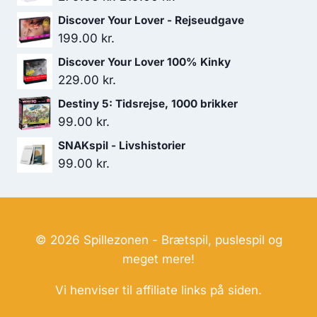
oprindelige
aktuelle
Discover Your Lover - Rejseudgave
pris
pris
199.00
kr.
var:
er:
Discover Your Lover 100% Kinky
279.00 kr..
219.00 kr..
229.00
kr.
Destiny 5: Tidsrejse, 1000 brikker
99.00
kr.
SNAKspil - Livshistorier
99.00
kr.
© 2026 Spillezonen - Brætspil, puslespil og
meget mere!
Vi henviser til affiliate links på siden.