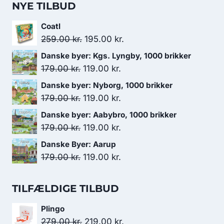
NYE TILBUD
Coatl
Den
Den
259.00
kr.
195.00
kr.
oprindelige
aktuelle
Danske byer: Kgs. Lyngby, 1000 brikker
pris
pris
Den
Den
179.00
kr.
119.00
kr.
var:
er:
oprindelige
aktuelle
Danske byer: Nyborg, 1000 brikker
259.00 kr..
195.00 kr..
pris
pris
Den
Den
179.00
kr.
119.00
kr.
var:
er:
oprindelige
aktuelle
Danske byer: Aabybro, 1000 brikker
179.00 kr..
119.00 kr..
pris
pris
Den
Den
179.00
kr.
119.00
kr.
var:
er:
oprindelige
aktuelle
Danske Byer: Aarup
179.00 kr..
119.00 kr..
pris
pris
Den
Den
179.00
kr.
119.00
kr.
var:
er:
oprindelige
aktuelle
179.00 kr..
119.00 kr..
pris
pris
TILFÆLDIGE TILBUD
var:
er:
Plingo
179.00 kr..
119.00 kr..
Den
Den
279.00
kr.
219.00
kr.